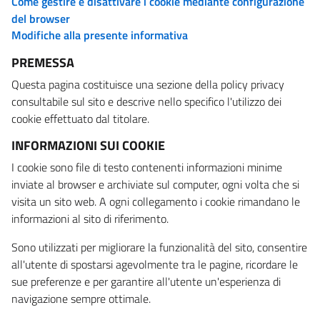
Come gestire e disattivare i cookie mediante configurazione
del browser
Modifiche alla presente informativa
PREMESSA
Questa pagina costituisce una sezione della policy privacy
consultabile sul sito e descrive nello specifico l'utilizzo dei
cookie effettuato dal titolare.
INFORMAZIONI SUI COOKIE
I cookie sono file di testo contenenti informazioni minime
inviate al browser e archiviate sul computer, ogni volta che si
visita un sito web. A ogni collegamento i cookie rimandano le
informazioni al sito di riferimento.
Sono utilizzati per migliorare la funzionalità del sito, consentire
all'utente di spostarsi agevolmente tra le pagine, ricordare le
sue preferenze e per garantire all'utente un'esperienza di
navigazione sempre ottimale.