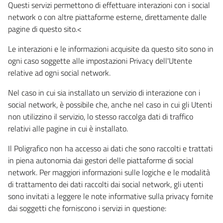
Questi servizi permettono di effettuare interazioni con i social
network o con altre piattaforme esterne, direttamente dalle
pagine di questo sito.<
Le interazioni e le informazioni acquisite da questo sito sono in
ogni caso soggette alle impostazioni Privacy dell'Utente
relative ad ogni social network.
Nel caso in cui sia installato un servizio di interazione con i
social network, è possibile che, anche nel caso in cui gli Utenti
non utilizzino il servizio, lo stesso raccolga dati di traffico
relativi alle pagine in cui è installato.
Il Poligrafico non ha accesso ai dati che sono raccolti e trattati
in piena autonomia dai gestori delle piattaforme di social
network. Per maggiori informazioni sulle logiche e le modalità
di trattamento dei dati raccolti dai social network, gli utenti
sono invitati a leggere le note informative sulla privacy fornite
dai soggetti che forniscono i servizi in questione: