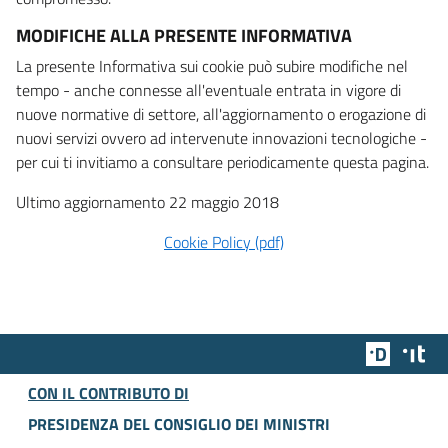
MODIFICHE ALLA PRESENTE INFORMATIVA
La presente Informativa sui cookie può subire modifiche nel
tempo - anche connesse all'eventuale entrata in vigore di
nuove normative di settore, all'aggiornamento o erogazione di
nuovi servizi ovvero ad intervenute innovazioni tecnologiche -
per cui ti invitiamo a consultare periodicamente questa pagina.
Ultimo aggiornamento 22 maggio 2018
Cookie Policy (pdf)
Team Dig
Des
CON IL CONTRIBUTO DI
PRESIDENZA DEL CONSIGLIO DEI MINISTRI