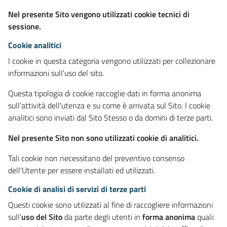
Nel presente Sito vengono utilizzati cookie tecnici di
sessione.
Cookie analitici
I cookie in questa categoria vengono utilizzati per collezionare
informazioni sull'uso del sito.
Questa tipologia di cookie raccoglie dati in forma anonima
sull'attività dell'utenza e su come è arrivata sul Sito. I cookie
analitici sono inviati dal Sito Stesso o da domini di terze parti.
Nel presente Sito non sono utilizzati cookie di analitici.
Tali cookie non necessitano del preventivo consenso
dell'Utente per essere installati ed utilizzati.
Cookie di analisi di servizi di terze parti
Questi cookie sono utilizzati al fine di raccogliere informazioni
sull'
uso del Sito
da parte degli utenti in
forma anonima
quali: