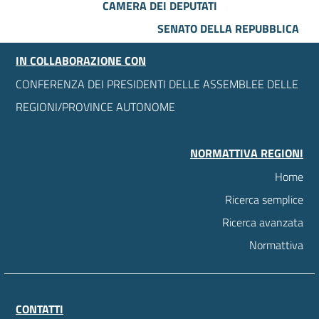
CAMERA DEI DEPUTATI
SENATO DELLA REPUBBLICA
IN COLLABORAZIONE CON
CONFERENZA DEI PRESIDENTI DELLE ASSEMBLEE DELLE
REGIONI/PROVINCE AUTONOME
NORMATTIVA REGIONI
Home
Ricerca semplice
Ricerca avanzata
Normattiva
CONTATTI