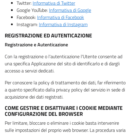
Twitter:
Informativa di Twitter
Google YouTube:
Informativa di Google
Facebook:
Informativa di Facebook
Instagram:
Informativa di Instagram
REGISTRAZIONE ED AUTENTICAZIONE
Registrazione e Autenticazione
Con la registrazione o l'autenticazione l'Utente consente ad
una specifica Applicazione del sito di identificarlo e di dargli
accesso a servizi dedicati.
Per conoscere la policy di trattamento dei dati, far riferimento
a quanto specificato dalla privacy policy del servizio in sede di
acquisizione dei dati registrati.
COME GESTIRE E DISATTIVARE I COOKIE MEDIANTE
CONFIGURAZIONE DEL BROWSER
Per limitare, bloccare o eliminare i cookie basta intervenire
sulle impostazioni del proprio web browser. La procedura varia