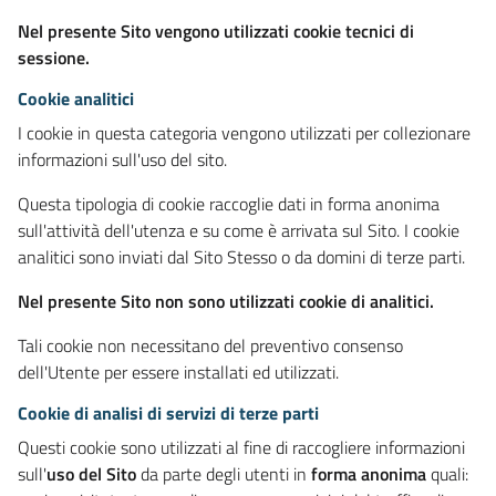
Nel presente Sito vengono utilizzati cookie tecnici di
sessione.
Cookie analitici
I cookie in questa categoria vengono utilizzati per collezionare
informazioni sull'uso del sito.
Questa tipologia di cookie raccoglie dati in forma anonima
sull'attività dell'utenza e su come è arrivata sul Sito. I cookie
analitici sono inviati dal Sito Stesso o da domini di terze parti.
Nel presente Sito non sono utilizzati cookie di analitici.
Tali cookie non necessitano del preventivo consenso
dell'Utente per essere installati ed utilizzati.
Cookie di analisi di servizi di terze parti
Questi cookie sono utilizzati al fine di raccogliere informazioni
sull'
uso del Sito
da parte degli utenti in
forma anonima
quali: