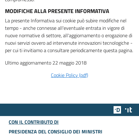
MODIFICHE ALLA PRESENTE INFORMATIVA
La presente Informativa sui cookie può subire modifiche nel
tempo - anche connesse all'eventuale entrata in vigore di
nuove normative di settore, all'aggiornamento o erogazione di
nuovi servizi ovvero ad intervenute innovazioni tecnologiche -
per cui ti invitiamo a consultare periodicamente questa pagina.
Ultimo aggiornamento 22 maggio 2018
Cookie Policy (pdf)
Team Dig
Des
CON IL CONTRIBUTO DI
PRESIDENZA DEL CONSIGLIO DEI MINISTRI