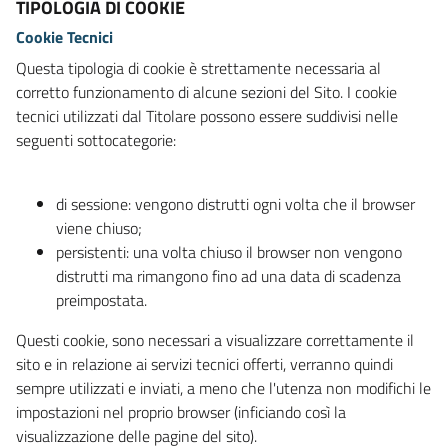
TIPOLOGIA DI COOKIE
Cookie Tecnici
Questa tipologia di cookie è strettamente necessaria al
corretto funzionamento di alcune sezioni del Sito. I cookie
tecnici utilizzati dal Titolare possono essere suddivisi nelle
seguenti sottocategorie:
di sessione: vengono distrutti ogni volta che il browser
viene chiuso;
persistenti: una volta chiuso il browser non vengono
distrutti ma rimangono fino ad una data di scadenza
preimpostata.
Questi cookie, sono necessari a visualizzare correttamente il
sito e in relazione ai servizi tecnici offerti, verranno quindi
sempre utilizzati e inviati, a meno che l'utenza non modifichi le
impostazioni nel proprio browser (inficiando così la
visualizzazione delle pagine del sito).