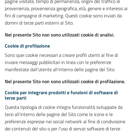
pagine visitate, tempo di permanenza, origini del traffico di
provenienza, provenienza geografica, età, genere e interessi ai
fini di campagne di marketing. Questi cookie sono inviati da
domini di terze parti esterni al Sito.
Nel presente Sito non sono utilizzati cookie di analisi.
Cookie di profilazione
Sono quei cookie necessari a creare profili utenti al fine di
inviare messaggi pubblicitari in linea con le preferenze
manifestate dall'utente all'interno delle pagine del Sito.
Nel presente Sito non sono utilizzati cookie di profilazione.
Cookie per integrare prodotti e funzioni di software di
terze parti
Questa tipologia di cookie integra funzionalità sviluppate da
terzi all'interno delle pagine del Sito come le icone e le
preferenze espresse nei social network al fine di condivisione
dei contenuti del sito o per l'uso di servizi software di terze