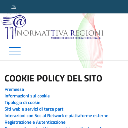
ITA
Normattiva Regioni - Motor
COOKIE POLICY DEL SITO
Premessa
Informazioni sui cookie
Tipologia di cookie
Siti web e servizi di terze parti
Interazioni con Social Network e piattaforme esterne
Registrazione e Autenticazione