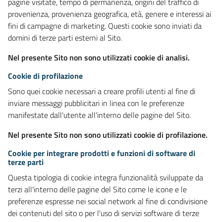
pagine visitate, tempo di permanenza, origini del traffico di
provenienza, provenienza geografica, età, genere e interessi ai
fini di campagne di marketing. Questi cookie sono inviati da
domini di terze parti esterni al Sito.
Nel presente Sito non sono utilizzati cookie di analisi.
Cookie di profilazione
Sono quei cookie necessari a creare profili utenti al fine di
inviare messaggi pubblicitari in linea con le preferenze
manifestate dall'utente all'interno delle pagine del Sito.
Nel presente Sito non sono utilizzati cookie di profilazione.
Cookie per integrare prodotti e funzioni di software di
terze parti
Questa tipologia di cookie integra funzionalità sviluppate da
terzi all'interno delle pagine del Sito come le icone e le
preferenze espresse nei social network al fine di condivisione
dei contenuti del sito o per l'uso di servizi software di terze