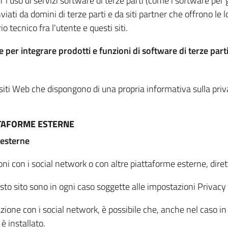
per l'uso di servizi software di terze parti (come i software pe
viati da domini di terze parti e da siti partner che offrono le l
io tecnico fra l'utente e questi siti.
 per integrare prodotti e funzioni di software di terze parti
 siti Web che dispongono di una propria informativa sulla pri
TTAFORME ESTERNE
 esterne
oni con i social network o con altre piattaforme esterne, dire
esto sito sono in ogni caso soggette alle impostazioni Privacy 
azione con i social network, è possibile che, anche nel caso in c
 è installato.