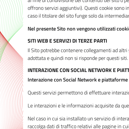
al fine di condivisione dei contenuti del sito o 
offrono servizi aggiuntivi). Questi cookie sono in
caso il titolare del sito funge solo da intermediar
Nel presente Sito non vengono utilizzati cookie
SITI WEB E SERVIZI DI TERZE PARTI
Il Sito potrebbe contenere collegamenti ad altri
adottata e quindi non si risponde per questi siti.
INTERAZIONE CON SOCIAL NETWORK E PIA
Interazione con Social Network e piattaforme
Questi servizi permettono di effettuare interazi
Le interazioni e le informazioni acquisite da qu
Nel caso in cui sia installato un servizio di inter
raccolga dati di traffico relativi alle pagine in cui