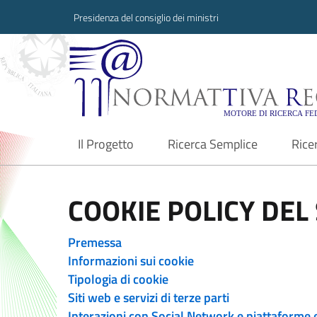
Presidenza del consiglio dei ministri
Normattiva Region
Il Progetto
Ricerca Semplice
Rice
current
COOKIE POLICY DEL 
Premessa
Informazioni sui cookie
Tipologia di cookie
Siti web e servizi di terze parti
Interazioni con Social Network e piattaforme 