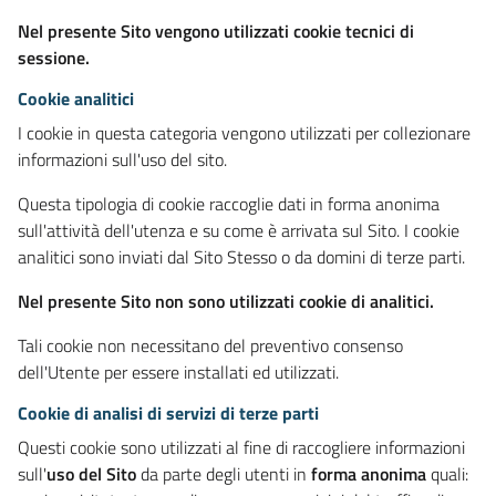
Nel presente Sito vengono utilizzati cookie tecnici di
sessione.
Cookie analitici
I cookie in questa categoria vengono utilizzati per collezionare
informazioni sull'uso del sito.
Questa tipologia di cookie raccoglie dati in forma anonima
sull'attività dell'utenza e su come è arrivata sul Sito. I cookie
analitici sono inviati dal Sito Stesso o da domini di terze parti.
Nel presente Sito non sono utilizzati cookie di analitici.
Tali cookie non necessitano del preventivo consenso
dell'Utente per essere installati ed utilizzati.
Cookie di analisi di servizi di terze parti
Questi cookie sono utilizzati al fine di raccogliere informazioni
sull'
uso del Sito
da parte degli utenti in
forma anonima
quali: