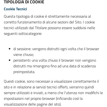
TIPOLOGIA DI COOKIE
Cookie Tecnici
Questa tipologia di cookie è strettamente necessaria al
corretto funzionamento di alcune sezioni del Sito. I cookie
tecnici utilizzati dal Titolare possono essere suddivisi nelle
seguenti sottocategorie:
di sessione: vengono distrutti ogni volta che il browser
viene chiuso;
persistenti: una volta chiuso il browser non vengono
distrutti ma rimangono fino ad una data di scadenza
preimpostata.
Questi cookie, sono necessari a visualizzare correttamente il
sito e in relazione ai servizi tecnici offerti, verranno quindi
sempre utilizzati e inviati, a meno che l'utenza non modifichi le
impostazioni nel proprio browser (inficiando così la
visualizzazione delle pagine del sito).