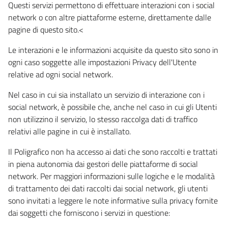
Questi servizi permettono di effettuare interazioni con i social
network o con altre piattaforme esterne, direttamente dalle
pagine di questo sito.<
Le interazioni e le informazioni acquisite da questo sito sono in
ogni caso soggette alle impostazioni Privacy dell'Utente
relative ad ogni social network.
Nel caso in cui sia installato un servizio di interazione con i
social network, è possibile che, anche nel caso in cui gli Utenti
non utilizzino il servizio, lo stesso raccolga dati di traffico
relativi alle pagine in cui è installato.
Il Poligrafico non ha accesso ai dati che sono raccolti e trattati
in piena autonomia dai gestori delle piattaforme di social
network. Per maggiori informazioni sulle logiche e le modalità
di trattamento dei dati raccolti dai social network, gli utenti
sono invitati a leggere le note informative sulla privacy fornite
dai soggetti che forniscono i servizi in questione: