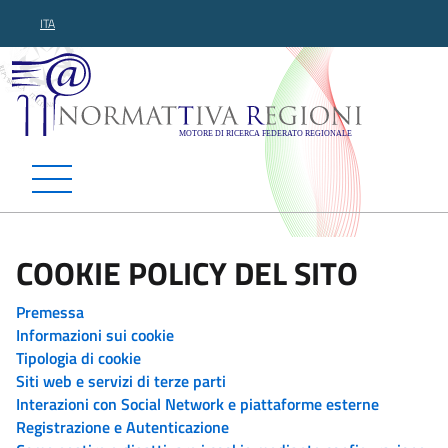
ITA
Normattiva Regioni - Motor
COOKIE POLICY DEL SITO
Premessa
Informazioni sui cookie
Tipologia di cookie
Siti web e servizi di terze parti
Interazioni con Social Network e piattaforme esterne
Registrazione e Autenticazione