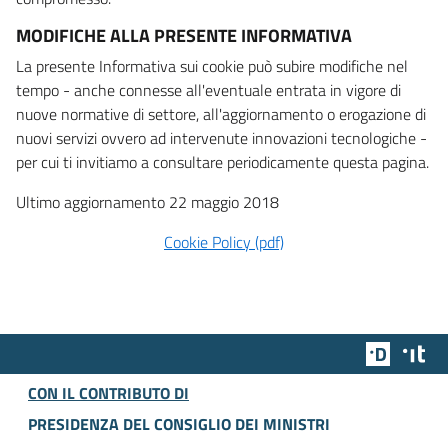
MODIFICHE ALLA PRESENTE INFORMATIVA
La presente Informativa sui cookie può subire modifiche nel
tempo - anche connesse all'eventuale entrata in vigore di
nuove normative di settore, all'aggiornamento o erogazione di
nuovi servizi ovvero ad intervenute innovazioni tecnologiche -
per cui ti invitiamo a consultare periodicamente questa pagina.
Ultimo aggiornamento 22 maggio 2018
Cookie Policy (pdf)
Team Dig
Des
CON IL CONTRIBUTO DI
PRESIDENZA DEL CONSIGLIO DEI MINISTRI