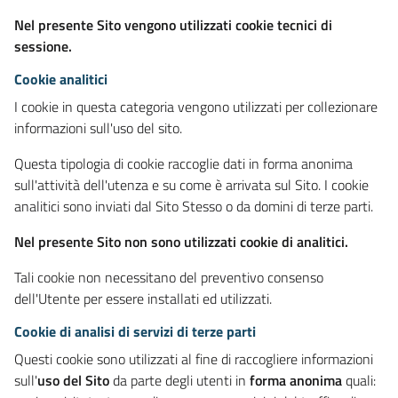
Nel presente Sito vengono utilizzati cookie tecnici di
sessione.
Cookie analitici
I cookie in questa categoria vengono utilizzati per collezionare
informazioni sull'uso del sito.
Questa tipologia di cookie raccoglie dati in forma anonima
sull'attività dell'utenza e su come è arrivata sul Sito. I cookie
analitici sono inviati dal Sito Stesso o da domini di terze parti.
Nel presente Sito non sono utilizzati cookie di analitici.
Tali cookie non necessitano del preventivo consenso
dell'Utente per essere installati ed utilizzati.
Cookie di analisi di servizi di terze parti
Questi cookie sono utilizzati al fine di raccogliere informazioni
sull'
uso del Sito
da parte degli utenti in
forma anonima
quali: