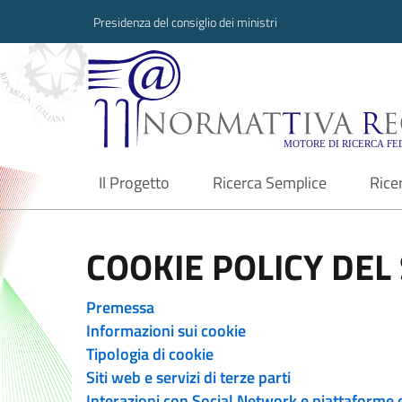
Presidenza del consiglio dei ministri
Normattiva Region
Il Progetto
Ricerca Semplice
Rice
current
COOKIE POLICY DEL 
Premessa
Informazioni sui cookie
Tipologia di cookie
Siti web e servizi di terze parti
Interazioni con Social Network e piattaforme 