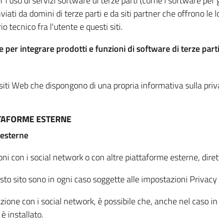
per l'uso di servizi software di terze parti (come i software pe
viati da domini di terze parti e da siti partner che offrono le l
io tecnico fra l'utente e questi siti.
 per integrare prodotti e funzioni di software di terze parti
 siti Web che dispongono di una propria informativa sulla pri
TTAFORME ESTERNE
 esterne
oni con i social network o con altre piattaforme esterne, dire
esto sito sono in ogni caso soggette alle impostazioni Privacy 
azione con i social network, è possibile che, anche nel caso in c
 è installato.