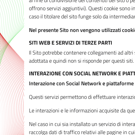
al fine di condivisione dei contenuti del sito o 
offrono servizi aggiuntivi). Questi cookie sono in
caso il titolare del sito funge solo da intermediar
Nel presente Sito non vengono utilizzati cookie
SITI WEB E SERVIZI DI TERZE PARTI
Il Sito potrebbe contenere collegamenti ad altri
adottata e quindi non si risponde per questi siti.
INTERAZIONE CON SOCIAL NETWORK E PIA
Interazione con Social Network e piattaforme
Questi servizi permettono di effettuare interazi
Le interazioni e le informazioni acquisite da qu
Nel caso in cui sia installato un servizio di inter
raccolga dati di traffico relativi alle pagine in cui