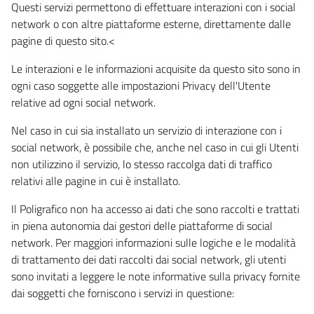
Questi servizi permettono di effettuare interazioni con i social
network o con altre piattaforme esterne, direttamente dalle
pagine di questo sito.<
Le interazioni e le informazioni acquisite da questo sito sono in
ogni caso soggette alle impostazioni Privacy dell'Utente
relative ad ogni social network.
Nel caso in cui sia installato un servizio di interazione con i
social network, è possibile che, anche nel caso in cui gli Utenti
non utilizzino il servizio, lo stesso raccolga dati di traffico
relativi alle pagine in cui è installato.
Il Poligrafico non ha accesso ai dati che sono raccolti e trattati
in piena autonomia dai gestori delle piattaforme di social
network. Per maggiori informazioni sulle logiche e le modalità
di trattamento dei dati raccolti dai social network, gli utenti
sono invitati a leggere le note informative sulla privacy fornite
dai soggetti che forniscono i servizi in questione: