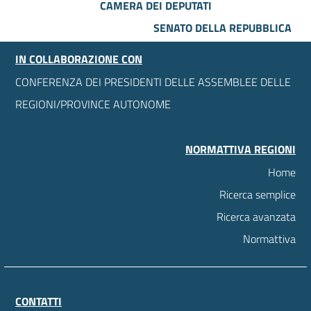
CAMERA DEI DEPUTATI
SENATO DELLA REPUBBLICA
IN COLLABORAZIONE CON
CONFERENZA DEI PRESIDENTI DELLE ASSEMBLEE DELLE
REGIONI/PROVINCE AUTONOME
NORMATTIVA REGIONI
Home
Ricerca semplice
Ricerca avanzata
Normattiva
CONTATTI