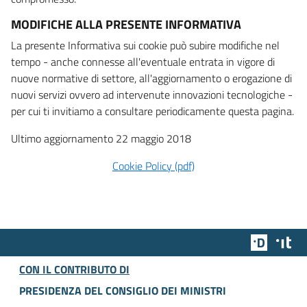
MODIFICHE ALLA PRESENTE INFORMATIVA
La presente Informativa sui cookie può subire modifiche nel
tempo - anche connesse all'eventuale entrata in vigore di
nuove normative di settore, all'aggiornamento o erogazione di
nuovi servizi ovvero ad intervenute innovazioni tecnologiche -
per cui ti invitiamo a consultare periodicamente questa pagina.
Ultimo aggiornamento 22 maggio 2018
Cookie Policy (pdf)
Team Dig
Des
CON IL CONTRIBUTO DI
PRESIDENZA DEL CONSIGLIO DEI MINISTRI