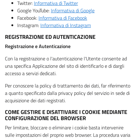
Twitter:
Informativa di Twitter
Google YouTube:
Informativa di Google
Facebook:
Informativa di Facebook
Instagram:
Informativa di Instagram
REGISTRAZIONE ED AUTENTICAZIONE
Registrazione e Autenticazione
Con la registrazione o l'autenticazione l'Utente consente ad
una specifica Applicazione del sito di identificarlo e di dargli
accesso a servizi dedicati.
Per conoscere la policy di trattamento dei dati, far riferimento
a quanto specificato dalla privacy policy del servizio in sede di
acquisizione dei dati registrati.
COME GESTIRE E DISATTIVARE I COOKIE MEDIANTE
CONFIGURAZIONE DEL BROWSER
Per limitare, bloccare o eliminare i cookie basta intervenire
sulle impostazioni del proprio web browser. La procedura varia