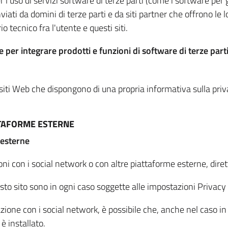
per l'uso di servizi software di terze parti (come i software pe
viati da domini di terze parti e da siti partner che offrono le l
io tecnico fra l'utente e questi siti.
 per integrare prodotti e funzioni di software di terze parti
 siti Web che dispongono di una propria informativa sulla pri
TTAFORME ESTERNE
 esterne
oni con i social network o con altre piattaforme esterne, dire
esto sito sono in ogni caso soggette alle impostazioni Privacy 
azione con i social network, è possibile che, anche nel caso in c
 è installato.