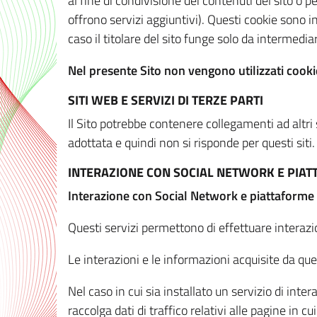
al fine di condivisione dei contenuti del sito o 
offrono servizi aggiuntivi). Questi cookie sono in
caso il titolare del sito funge solo da intermediar
Nel presente Sito non vengono utilizzati cookie
SITI WEB E SERVIZI DI TERZE PARTI
Il Sito potrebbe contenere collegamenti ad altri
adottata e quindi non si risponde per questi siti.
INTERAZIONE CON SOCIAL NETWORK E PIA
Interazione con Social Network e piattaforme
Questi servizi permettono di effettuare interazi
Le interazioni e le informazioni acquisite da qu
Nel caso in cui sia installato un servizio di inter
raccolga dati di traffico relativi alle pagine in cui