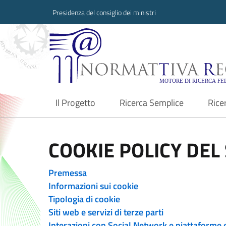
Presidenza del consiglio dei ministri
Normattiva Region
Il Progetto
Ricerca Semplice
Rice
current
COOKIE POLICY DEL 
Premessa
Informazioni sui cookie
Tipologia di cookie
Siti web e servizi di terze parti
Interazioni con Social Network e piattaforme 