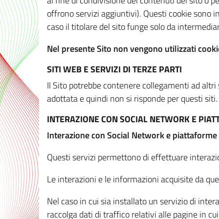
al fine di condivisione dei contenuti del sito o 
offrono servizi aggiuntivi). Questi cookie sono in
caso il titolare del sito funge solo da intermediar
Nel presente Sito non vengono utilizzati cookie
SITI WEB E SERVIZI DI TERZE PARTI
Il Sito potrebbe contenere collegamenti ad altri
adottata e quindi non si risponde per questi siti.
INTERAZIONE CON SOCIAL NETWORK E PIA
Interazione con Social Network e piattaforme
Questi servizi permettono di effettuare interazi
Le interazioni e le informazioni acquisite da qu
Nel caso in cui sia installato un servizio di inter
raccolga dati di traffico relativi alle pagine in cui