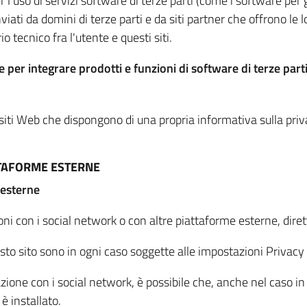
per l'uso di servizi software di terze parti (come i software pe
viati da domini di terze parti e da siti partner che offrono le l
io tecnico fra l'utente e questi siti.
 per integrare prodotti e funzioni di software di terze parti
 siti Web che dispongono di una propria informativa sulla pri
TTAFORME ESTERNE
 esterne
oni con i social network o con altre piattaforme esterne, dire
esto sito sono in ogni caso soggette alle impostazioni Privacy 
azione con i social network, è possibile che, anche nel caso in c
 è installato.