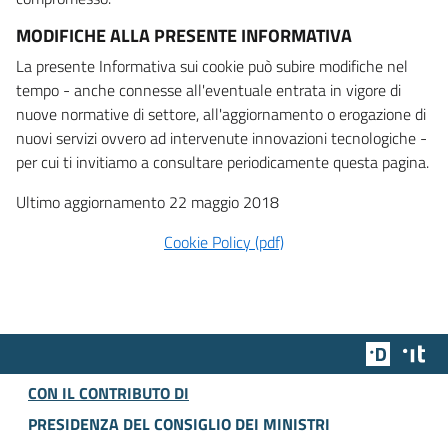
MODIFICHE ALLA PRESENTE INFORMATIVA
La presente Informativa sui cookie può subire modifiche nel
tempo - anche connesse all'eventuale entrata in vigore di
nuove normative di settore, all'aggiornamento o erogazione di
nuovi servizi ovvero ad intervenute innovazioni tecnologiche -
per cui ti invitiamo a consultare periodicamente questa pagina.
Ultimo aggiornamento 22 maggio 2018
Cookie Policy (pdf)
Team Dig
Des
CON IL CONTRIBUTO DI
PRESIDENZA DEL CONSIGLIO DEI MINISTRI