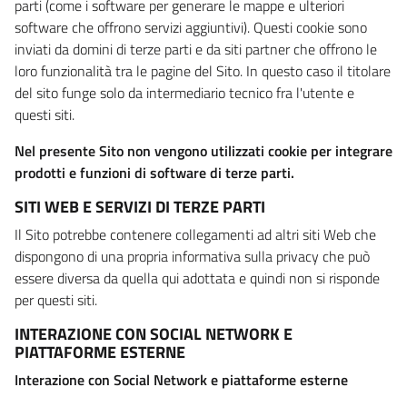
parti (come i software per generare le mappe e ulteriori
software che offrono servizi aggiuntivi). Questi cookie sono
inviati da domini di terze parti e da siti partner che offrono le
loro funzionalità tra le pagine del Sito. In questo caso il titolare
del sito funge solo da intermediario tecnico fra l'utente e
questi siti.
Nel presente Sito non vengono utilizzati cookie per integrare
prodotti e funzioni di software di terze parti.
SITI WEB E SERVIZI DI TERZE PARTI
Il Sito potrebbe contenere collegamenti ad altri siti Web che
dispongono di una propria informativa sulla privacy che può
essere diversa da quella qui adottata e quindi non si risponde
per questi siti.
INTERAZIONE CON SOCIAL NETWORK E
PIATTAFORME ESTERNE
Interazione con Social Network e piattaforme esterne