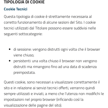
TIPOLOGIA DI COOKIE
Cookie Tecnici
Questa tipologia di cookie è strettamente necessaria al
corretto funzionamento di alcune sezioni del Sito. I cookie
tecnici utilizzati dal Titolare possono essere suddivisi nelle
seguenti sottocategorie:
di sessione: vengono distrutti ogni volta che il browser
viene chiuso;
persistenti: una volta chiuso il browser non vengono
distrutti ma rimangono fino ad una data di scadenza
preimpostata.
Questi cookie, sono necessari a visualizzare correttamente il
sito e in relazione ai servizi tecnici offerti, verranno quindi
sempre utilizzati e inviati, a meno che l'utenza non modifichi le
impostazioni nel proprio browser (inficiando così la
visualizzazione delle pagine del sito).