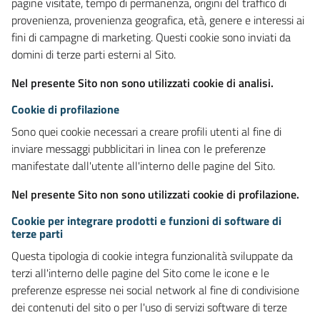
pagine visitate, tempo di permanenza, origini del traffico di
provenienza, provenienza geografica, età, genere e interessi ai
fini di campagne di marketing. Questi cookie sono inviati da
domini di terze parti esterni al Sito.
Nel presente Sito non sono utilizzati cookie di analisi.
Cookie di profilazione
Sono quei cookie necessari a creare profili utenti al fine di
inviare messaggi pubblicitari in linea con le preferenze
manifestate dall'utente all'interno delle pagine del Sito.
Nel presente Sito non sono utilizzati cookie di profilazione.
Cookie per integrare prodotti e funzioni di software di
terze parti
Questa tipologia di cookie integra funzionalità sviluppate da
terzi all'interno delle pagine del Sito come le icone e le
preferenze espresse nei social network al fine di condivisione
dei contenuti del sito o per l'uso di servizi software di terze