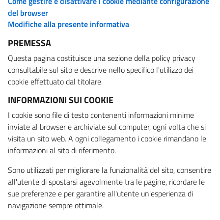
Come gestire e disattivare i cookie mediante configurazione
del browser
Modifiche alla presente informativa
PREMESSA
Questa pagina costituisce una sezione della policy privacy
consultabile sul sito e descrive nello specifico l'utilizzo dei
cookie effettuato dal titolare.
INFORMAZIONI SUI COOKIE
I cookie sono file di testo contenenti informazioni minime
inviate al browser e archiviate sul computer, ogni volta che si
visita un sito web. A ogni collegamento i cookie rimandano le
informazioni al sito di riferimento.
Sono utilizzati per migliorare la funzionalità del sito, consentire
all'utente di spostarsi agevolmente tra le pagine, ricordare le
sue preferenze e per garantire all'utente un'esperienza di
navigazione sempre ottimale.