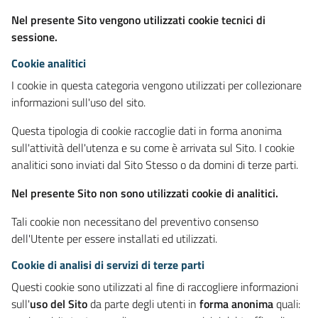
Nel presente Sito vengono utilizzati cookie tecnici di
sessione.
Cookie analitici
I cookie in questa categoria vengono utilizzati per collezionare
informazioni sull'uso del sito.
Questa tipologia di cookie raccoglie dati in forma anonima
sull'attività dell'utenza e su come è arrivata sul Sito. I cookie
analitici sono inviati dal Sito Stesso o da domini di terze parti.
Nel presente Sito non sono utilizzati cookie di analitici.
Tali cookie non necessitano del preventivo consenso
dell'Utente per essere installati ed utilizzati.
Cookie di analisi di servizi di terze parti
Questi cookie sono utilizzati al fine di raccogliere informazioni
sull'
uso del Sito
da parte degli utenti in
forma anonima
quali: