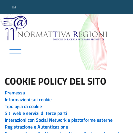
ITA
Normattiva Regioni - Motor
COOKIE POLICY DEL SITO
Premessa
Informazioni sui cookie
Tipologia di cookie
Siti web e servizi di terze parti
Interazioni con Social Network e piattaforme esterne
Registrazione e Autenticazione