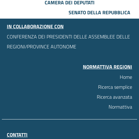
CAMERA DEI DEPUTATI
SENATO DELLA REPUBBLICA
IN COLLABORAZIONE CON
CONFERENZA DEI PRESIDENTI DELLE ASSEMBLEE DELLE
REGIONI/PROVINCE AUTONOME
NORMATTIVA REGIONI
Home
Ricerca semplice
Ricerca avanzata
Normattiva
CONTATTI