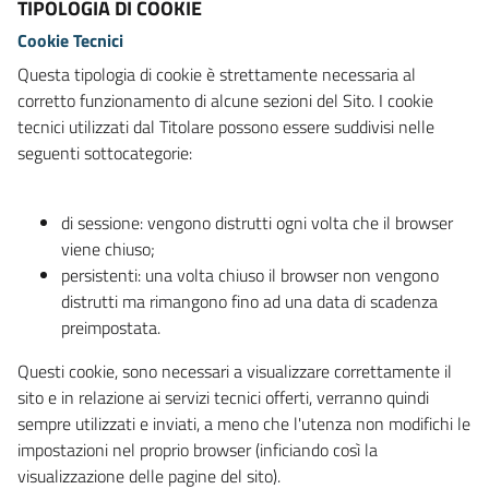
TIPOLOGIA DI COOKIE
Cookie Tecnici
Questa tipologia di cookie è strettamente necessaria al
corretto funzionamento di alcune sezioni del Sito. I cookie
tecnici utilizzati dal Titolare possono essere suddivisi nelle
seguenti sottocategorie:
di sessione: vengono distrutti ogni volta che il browser
viene chiuso;
persistenti: una volta chiuso il browser non vengono
distrutti ma rimangono fino ad una data di scadenza
preimpostata.
Questi cookie, sono necessari a visualizzare correttamente il
sito e in relazione ai servizi tecnici offerti, verranno quindi
sempre utilizzati e inviati, a meno che l'utenza non modifichi le
impostazioni nel proprio browser (inficiando così la
visualizzazione delle pagine del sito).