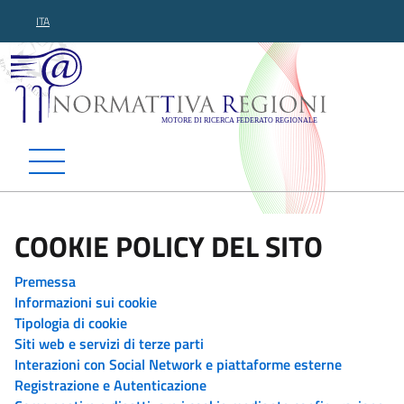
ITA
Normattiva Regioni - Motor
COOKIE POLICY DEL SITO
Premessa
Informazioni sui cookie
Tipologia di cookie
Siti web e servizi di terze parti
Interazioni con Social Network e piattaforme esterne
Registrazione e Autenticazione