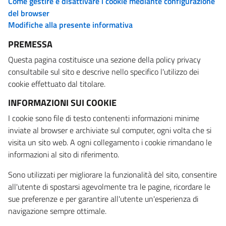
Come gestire e disattivare i cookie mediante configurazione
del browser
Modifiche alla presente informativa
PREMESSA
Questa pagina costituisce una sezione della policy privacy
consultabile sul sito e descrive nello specifico l'utilizzo dei
cookie effettuato dal titolare.
INFORMAZIONI SUI COOKIE
I cookie sono file di testo contenenti informazioni minime
inviate al browser e archiviate sul computer, ogni volta che si
visita un sito web. A ogni collegamento i cookie rimandano le
informazioni al sito di riferimento.
Sono utilizzati per migliorare la funzionalità del sito, consentire
all'utente di spostarsi agevolmente tra le pagine, ricordare le
sue preferenze e per garantire all'utente un'esperienza di
navigazione sempre ottimale.