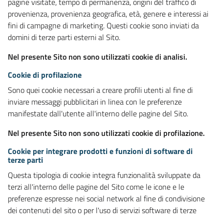
pagine visitate, tempo di permanenza, origini del traffico di
provenienza, provenienza geografica, età, genere e interessi ai
fini di campagne di marketing. Questi cookie sono inviati da
domini di terze parti esterni al Sito.
Nel presente Sito non sono utilizzati cookie di analisi.
Cookie di profilazione
Sono quei cookie necessari a creare profili utenti al fine di
inviare messaggi pubblicitari in linea con le preferenze
manifestate dall'utente all'interno delle pagine del Sito.
Nel presente Sito non sono utilizzati cookie di profilazione.
Cookie per integrare prodotti e funzioni di software di
terze parti
Questa tipologia di cookie integra funzionalità sviluppate da
terzi all'interno delle pagine del Sito come le icone e le
preferenze espresse nei social network al fine di condivisione
dei contenuti del sito o per l'uso di servizi software di terze