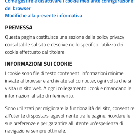
Come gestire e disattivare i cookie mediante configurazione
del browser
Modifiche alla presente informativa
PREMESSA
Questa pagina costituisce una sezione della policy privacy
consultabile sul sito e descrive nello specifico l'utilizzo dei
cookie effettuato dal titolare.
INFORMAZIONI SUI COOKIE
I cookie sono file di testo contenenti informazioni minime
inviate al browser e archiviate sul computer, ogni volta che si
visita un sito web. A ogni collegamento i cookie rimandano le
informazioni al sito di riferimento.
Sono utilizzati per migliorare la funzionalità del sito, consentire
all'utente di spostarsi agevolmente tra le pagine, ricordare le
sue preferenze e per garantire all'utente un'esperienza di
navigazione sempre ottimale.