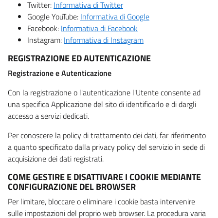
Twitter:
Informativa di Twitter
Google YouTube:
Informativa di Google
Facebook:
Informativa di Facebook
Instagram:
Informativa di Instagram
REGISTRAZIONE ED AUTENTICAZIONE
Registrazione e Autenticazione
Con la registrazione o l'autenticazione l'Utente consente ad
una specifica Applicazione del sito di identificarlo e di dargli
accesso a servizi dedicati.
Per conoscere la policy di trattamento dei dati, far riferimento
a quanto specificato dalla privacy policy del servizio in sede di
acquisizione dei dati registrati.
COME GESTIRE E DISATTIVARE I COOKIE MEDIANTE
CONFIGURAZIONE DEL BROWSER
Per limitare, bloccare o eliminare i cookie basta intervenire
sulle impostazioni del proprio web browser. La procedura varia