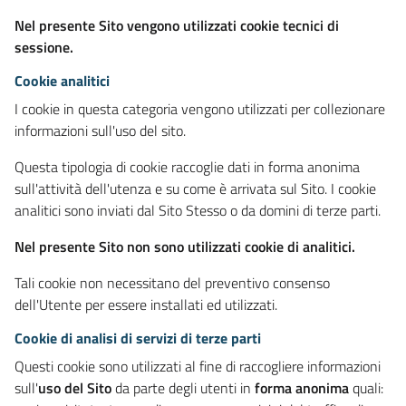
Nel presente Sito vengono utilizzati cookie tecnici di
sessione.
Cookie analitici
I cookie in questa categoria vengono utilizzati per collezionare
informazioni sull'uso del sito.
Questa tipologia di cookie raccoglie dati in forma anonima
sull'attività dell'utenza e su come è arrivata sul Sito. I cookie
analitici sono inviati dal Sito Stesso o da domini di terze parti.
Nel presente Sito non sono utilizzati cookie di analitici.
Tali cookie non necessitano del preventivo consenso
dell'Utente per essere installati ed utilizzati.
Cookie di analisi di servizi di terze parti
Questi cookie sono utilizzati al fine di raccogliere informazioni
sull'
uso del Sito
da parte degli utenti in
forma anonima
quali: