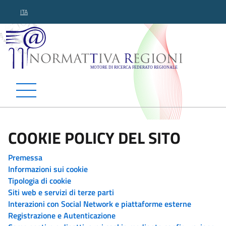
ITA
Normattiva Regioni - Motor
COOKIE POLICY DEL SITO
Premessa
Informazioni sui cookie
Tipologia di cookie
Siti web e servizi di terze parti
Interazioni con Social Network e piattaforme esterne
Registrazione e Autenticazione