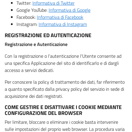
Twitter:
Informativa di Twitter
Google YouTube:
Informativa di Google
Facebook:
Informativa di Facebook
Instagram:
Informativa di Instagram
REGISTRAZIONE ED AUTENTICAZIONE
Registrazione e Autenticazione
Con la registrazione o l'autenticazione l'Utente consente ad
una specifica Applicazione del sito di identificarlo e di dargli
accesso a servizi dedicati.
Per conoscere la policy di trattamento dei dati, far riferimento
a quanto specificato dalla privacy policy del servizio in sede di
acquisizione dei dati registrati.
COME GESTIRE E DISATTIVARE I COOKIE MEDIANTE
CONFIGURAZIONE DEL BROWSER
Per limitare, bloccare o eliminare i cookie basta intervenire
sulle impostazioni del proprio web browser. La procedura varia