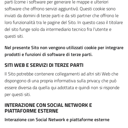
parti (come i software per generare le mappe e ulteriori
software che offrono servizi aggiuntivi). Questi cookie sono
inviati da domini di terze parti e da siti partner che offrono le
loro funzionalità tra le pagine del Sito. In questo caso il titolare
del sito funge solo da intermediario tecnico fra l'utente e
questi siti.
Nel presente Sito non vengono utilizzati cookie per integrare
prodotti e funzioni di software di terze parti.
SITI WEB E SERVIZI DI TERZE PARTI
Il Sito potrebbe contenere collegamenti ad altri siti Web che
dispongono di una propria informativa sulla privacy che può
essere diversa da quella qui adottata e quindi non si risponde
per questi siti.
INTERAZIONE CON SOCIAL NETWORK E
PIATTAFORME ESTERNE
Interazione con Social Network e piattaforme esterne