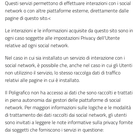
Questi servizi permettono di effettuare interazioni con i social
network o con altre piattaforme esterne, direttamente dalle
pagine di questo sito.<
Le interazioni e le informazioni acquisite da questo sito sono in
ogni caso soggette alle impostazioni Privacy dell'Utente
relative ad ogni social network.
Nel caso in cui sia installato un servizio di interazione con i
social network, è possibile che, anche nel caso in cui gli Utenti
non utilizzino il servizio, lo stesso raccolga dati di traffico
relativi alle pagine in cui è installato.
Il Poligrafico non ha accesso ai dati che sono raccolti e trattati
in piena autonomia dai gestori delle piattaforme di social
network. Per maggiori informazioni sulle logiche e le modalità
di trattamento dei dati raccolti dai social network, gli utenti
sono invitati a leggere le note informative sulla privacy fornite
dai soggetti che forniscono i servizi in questione: