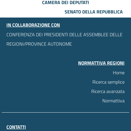
CAMERA DEI DEPUTATI
SENATO DELLA REPUBBLICA
IN COLLABORAZIONE CON
CONFERENZA DEI PRESIDENTI DELLE ASSEMBLEE DELLE
REGIONI/PROVINCE AUTONOME
NORMATTIVA REGIONI
Home
Ricerca semplice
Ricerca avanzata
Normattiva
CONTATTI