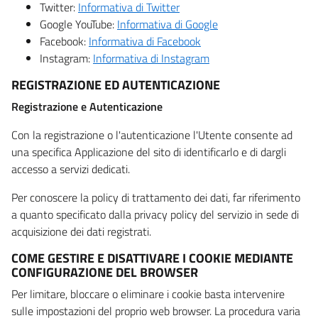
Twitter:
Informativa di Twitter
Google YouTube:
Informativa di Google
Facebook:
Informativa di Facebook
Instagram:
Informativa di Instagram
REGISTRAZIONE ED AUTENTICAZIONE
Registrazione e Autenticazione
Con la registrazione o l'autenticazione l'Utente consente ad
una specifica Applicazione del sito di identificarlo e di dargli
accesso a servizi dedicati.
Per conoscere la policy di trattamento dei dati, far riferimento
a quanto specificato dalla privacy policy del servizio in sede di
acquisizione dei dati registrati.
COME GESTIRE E DISATTIVARE I COOKIE MEDIANTE
CONFIGURAZIONE DEL BROWSER
Per limitare, bloccare o eliminare i cookie basta intervenire
sulle impostazioni del proprio web browser. La procedura varia