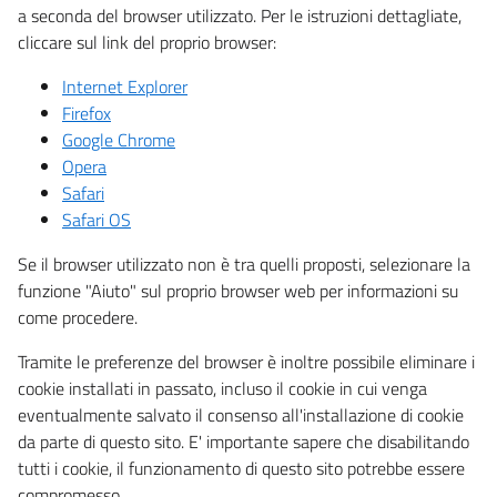
a seconda del browser utilizzato. Per le istruzioni dettagliate,
cliccare sul link del proprio browser:
Internet Explorer
Firefox
Google Chrome
Opera
Safari
Safari OS
Se il browser utilizzato non è tra quelli proposti, selezionare la
funzione "Aiuto" sul proprio browser web per informazioni su
come procedere.
Tramite le preferenze del browser è inoltre possibile eliminare i
cookie installati in passato, incluso il cookie in cui venga
eventualmente salvato il consenso all'installazione di cookie
da parte di questo sito. E' importante sapere che disabilitando
tutti i cookie, il funzionamento di questo sito potrebbe essere
compromesso.