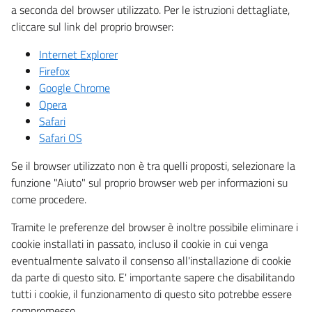
a seconda del browser utilizzato. Per le istruzioni dettagliate,
cliccare sul link del proprio browser:
Internet Explorer
Firefox
Google Chrome
Opera
Safari
Safari OS
Se il browser utilizzato non è tra quelli proposti, selezionare la
funzione "Aiuto" sul proprio browser web per informazioni su
come procedere.
Tramite le preferenze del browser è inoltre possibile eliminare i
cookie installati in passato, incluso il cookie in cui venga
eventualmente salvato il consenso all'installazione di cookie
da parte di questo sito. E' importante sapere che disabilitando
tutti i cookie, il funzionamento di questo sito potrebbe essere
compromesso.