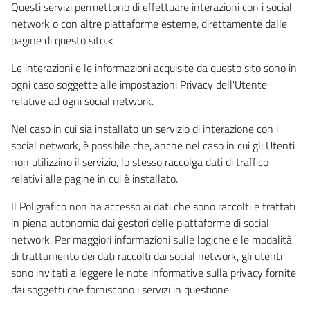
Questi servizi permettono di effettuare interazioni con i social
network o con altre piattaforme esterne, direttamente dalle
pagine di questo sito.<
Le interazioni e le informazioni acquisite da questo sito sono in
ogni caso soggette alle impostazioni Privacy dell'Utente
relative ad ogni social network.
Nel caso in cui sia installato un servizio di interazione con i
social network, è possibile che, anche nel caso in cui gli Utenti
non utilizzino il servizio, lo stesso raccolga dati di traffico
relativi alle pagine in cui è installato.
Il Poligrafico non ha accesso ai dati che sono raccolti e trattati
in piena autonomia dai gestori delle piattaforme di social
network. Per maggiori informazioni sulle logiche e le modalità
di trattamento dei dati raccolti dai social network, gli utenti
sono invitati a leggere le note informative sulla privacy fornite
dai soggetti che forniscono i servizi in questione: