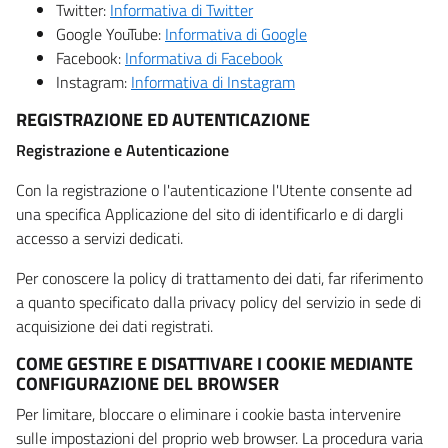
Twitter:
Informativa di Twitter
Google YouTube:
Informativa di Google
Facebook:
Informativa di Facebook
Instagram:
Informativa di Instagram
REGISTRAZIONE ED AUTENTICAZIONE
Registrazione e Autenticazione
Con la registrazione o l'autenticazione l'Utente consente ad
una specifica Applicazione del sito di identificarlo e di dargli
accesso a servizi dedicati.
Per conoscere la policy di trattamento dei dati, far riferimento
a quanto specificato dalla privacy policy del servizio in sede di
acquisizione dei dati registrati.
COME GESTIRE E DISATTIVARE I COOKIE MEDIANTE
CONFIGURAZIONE DEL BROWSER
Per limitare, bloccare o eliminare i cookie basta intervenire
sulle impostazioni del proprio web browser. La procedura varia