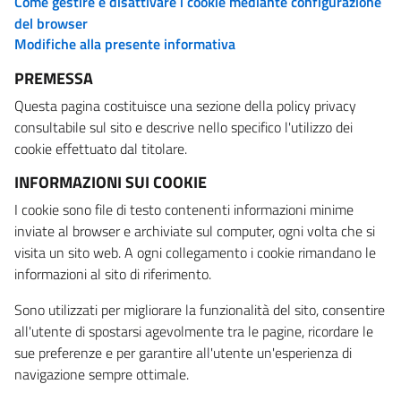
Come gestire e disattivare i cookie mediante configurazione
del browser
Modifiche alla presente informativa
PREMESSA
Questa pagina costituisce una sezione della policy privacy
consultabile sul sito e descrive nello specifico l'utilizzo dei
cookie effettuato dal titolare.
INFORMAZIONI SUI COOKIE
I cookie sono file di testo contenenti informazioni minime
inviate al browser e archiviate sul computer, ogni volta che si
visita un sito web. A ogni collegamento i cookie rimandano le
informazioni al sito di riferimento.
Sono utilizzati per migliorare la funzionalità del sito, consentire
all'utente di spostarsi agevolmente tra le pagine, ricordare le
sue preferenze e per garantire all'utente un'esperienza di
navigazione sempre ottimale.