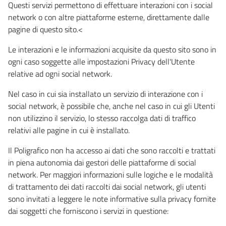
Questi servizi permettono di effettuare interazioni con i social
network o con altre piattaforme esterne, direttamente dalle
pagine di questo sito.<
Le interazioni e le informazioni acquisite da questo sito sono in
ogni caso soggette alle impostazioni Privacy dell'Utente
relative ad ogni social network.
Nel caso in cui sia installato un servizio di interazione con i
social network, è possibile che, anche nel caso in cui gli Utenti
non utilizzino il servizio, lo stesso raccolga dati di traffico
relativi alle pagine in cui è installato.
Il Poligrafico non ha accesso ai dati che sono raccolti e trattati
in piena autonomia dai gestori delle piattaforme di social
network. Per maggiori informazioni sulle logiche e le modalità
di trattamento dei dati raccolti dai social network, gli utenti
sono invitati a leggere le note informative sulla privacy fornite
dai soggetti che forniscono i servizi in questione: