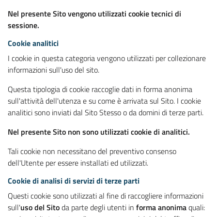
Nel presente Sito vengono utilizzati cookie tecnici di
sessione.
Cookie analitici
I cookie in questa categoria vengono utilizzati per collezionare
informazioni sull'uso del sito.
Questa tipologia di cookie raccoglie dati in forma anonima
sull'attività dell'utenza e su come è arrivata sul Sito. I cookie
analitici sono inviati dal Sito Stesso o da domini di terze parti.
Nel presente Sito non sono utilizzati cookie di analitici.
Tali cookie non necessitano del preventivo consenso
dell'Utente per essere installati ed utilizzati.
Cookie di analisi di servizi di terze parti
Questi cookie sono utilizzati al fine di raccogliere informazioni
sull'
uso del Sito
da parte degli utenti in
forma anonima
quali: