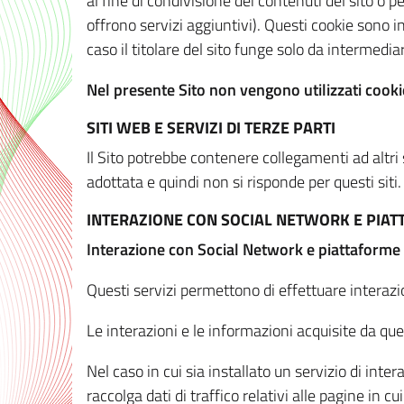
al fine di condivisione dei contenuti del sito o 
offrono servizi aggiuntivi). Questi cookie sono in
caso il titolare del sito funge solo da intermediar
Nel presente Sito non vengono utilizzati cookie
SITI WEB E SERVIZI DI TERZE PARTI
Il Sito potrebbe contenere collegamenti ad altri
adottata e quindi non si risponde per questi siti.
INTERAZIONE CON SOCIAL NETWORK E PIA
Interazione con Social Network e piattaforme
Questi servizi permettono di effettuare interazi
Le interazioni e le informazioni acquisite da qu
Nel caso in cui sia installato un servizio di inter
raccolga dati di traffico relativi alle pagine in cui