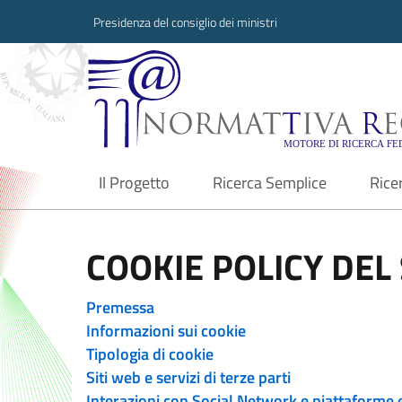
Presidenza del consiglio dei ministri
Normattiva Region
Il Progetto
Ricerca Semplice
Rice
current
COOKIE POLICY DEL 
Premessa
Informazioni sui cookie
Tipologia di cookie
Siti web e servizi di terze parti
Interazioni con Social Network e piattaforme 