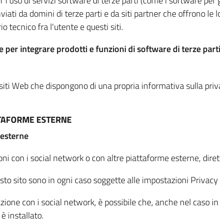
per l'uso di servizi software di terze parti (come i software pe
viati da domini di terze parti e da siti partner che offrono le l
io tecnico fra l'utente e questi siti.
 per integrare prodotti e funzioni di software di terze parti
 siti Web che dispongono di una propria informativa sulla pri
TTAFORME ESTERNE
 esterne
oni con i social network o con altre piattaforme esterne, dire
esto sito sono in ogni caso soggette alle impostazioni Privacy 
azione con i social network, è possibile che, anche nel caso in c
 è installato.