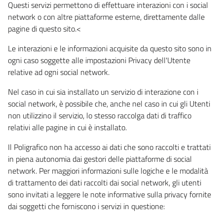
Questi servizi permettono di effettuare interazioni con i social
network o con altre piattaforme esterne, direttamente dalle
pagine di questo sito.<
Le interazioni e le informazioni acquisite da questo sito sono in
ogni caso soggette alle impostazioni Privacy dell'Utente
relative ad ogni social network.
Nel caso in cui sia installato un servizio di interazione con i
social network, è possibile che, anche nel caso in cui gli Utenti
non utilizzino il servizio, lo stesso raccolga dati di traffico
relativi alle pagine in cui è installato.
Il Poligrafico non ha accesso ai dati che sono raccolti e trattati
in piena autonomia dai gestori delle piattaforme di social
network. Per maggiori informazioni sulle logiche e le modalità
di trattamento dei dati raccolti dai social network, gli utenti
sono invitati a leggere le note informative sulla privacy fornite
dai soggetti che forniscono i servizi in questione: