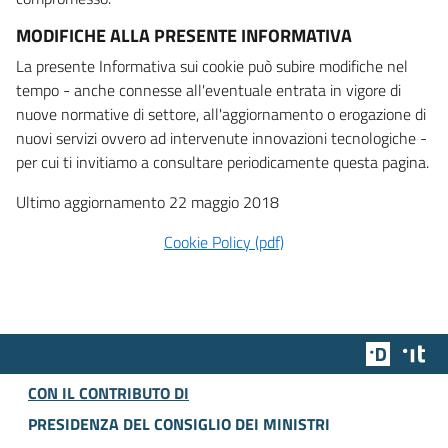
MODIFICHE ALLA PRESENTE INFORMATIVA
La presente Informativa sui cookie può subire modifiche nel
tempo - anche connesse all'eventuale entrata in vigore di
nuove normative di settore, all'aggiornamento o erogazione di
nuovi servizi ovvero ad intervenute innovazioni tecnologiche -
per cui ti invitiamo a consultare periodicamente questa pagina.
Ultimo aggiornamento 22 maggio 2018
Cookie Policy (pdf)
Team Dig
Des
CON IL CONTRIBUTO DI
PRESIDENZA DEL CONSIGLIO DEI MINISTRI