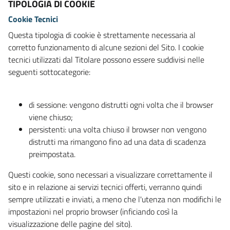
TIPOLOGIA DI COOKIE
Cookie Tecnici
Questa tipologia di cookie è strettamente necessaria al
corretto funzionamento di alcune sezioni del Sito. I cookie
tecnici utilizzati dal Titolare possono essere suddivisi nelle
seguenti sottocategorie:
di sessione: vengono distrutti ogni volta che il browser
viene chiuso;
persistenti: una volta chiuso il browser non vengono
distrutti ma rimangono fino ad una data di scadenza
preimpostata.
Questi cookie, sono necessari a visualizzare correttamente il
sito e in relazione ai servizi tecnici offerti, verranno quindi
sempre utilizzati e inviati, a meno che l'utenza non modifichi le
impostazioni nel proprio browser (inficiando così la
visualizzazione delle pagine del sito).