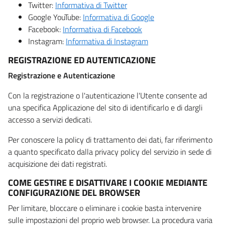
Twitter:
Informativa di Twitter
Google YouTube:
Informativa di Google
Facebook:
Informativa di Facebook
Instagram:
Informativa di Instagram
REGISTRAZIONE ED AUTENTICAZIONE
Registrazione e Autenticazione
Con la registrazione o l'autenticazione l'Utente consente ad
una specifica Applicazione del sito di identificarlo e di dargli
accesso a servizi dedicati.
Per conoscere la policy di trattamento dei dati, far riferimento
a quanto specificato dalla privacy policy del servizio in sede di
acquisizione dei dati registrati.
COME GESTIRE E DISATTIVARE I COOKIE MEDIANTE
CONFIGURAZIONE DEL BROWSER
Per limitare, bloccare o eliminare i cookie basta intervenire
sulle impostazioni del proprio web browser. La procedura varia