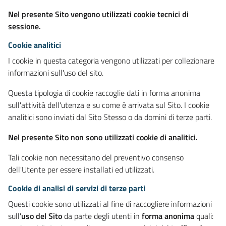
Nel presente Sito vengono utilizzati cookie tecnici di
sessione.
Cookie analitici
I cookie in questa categoria vengono utilizzati per collezionare
informazioni sull'uso del sito.
Questa tipologia di cookie raccoglie dati in forma anonima
sull'attività dell'utenza e su come è arrivata sul Sito. I cookie
analitici sono inviati dal Sito Stesso o da domini di terze parti.
Nel presente Sito non sono utilizzati cookie di analitici.
Tali cookie non necessitano del preventivo consenso
dell'Utente per essere installati ed utilizzati.
Cookie di analisi di servizi di terze parti
Questi cookie sono utilizzati al fine di raccogliere informazioni
sull'
uso del Sito
da parte degli utenti in
forma anonima
quali: