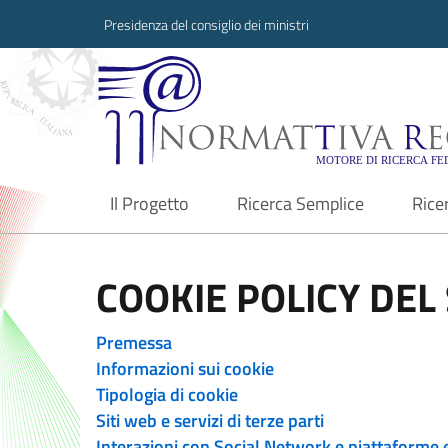
Presidenza del consiglio dei ministri
Normattiva Region
Il Progetto
Ricerca Semplice
Rice
current
COOKIE POLICY DEL 
Premessa
Informazioni sui cookie
Tipologia di cookie
Siti web e servizi di terze parti
Interazioni con Social Network e piattaforme 