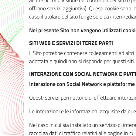
al fine di condivisione dei contenuti del sito o 
offrono servizi aggiuntivi). Questi cookie sono in
caso il titolare del sito funge solo da intermediar
Nel presente Sito non vengono utilizzati cookie
SITI WEB E SERVIZI DI TERZE PARTI
Il Sito potrebbe contenere collegamenti ad altri
adottata e quindi non si risponde per questi siti.
INTERAZIONE CON SOCIAL NETWORK E PIA
Interazione con Social Network e piattaforme
Questi servizi permettono di effettuare interazi
Le interazioni e le informazioni acquisite da qu
Nel caso in cui sia installato un servizio di inter
raccolga dati di traffico relativi alle pagine in cui