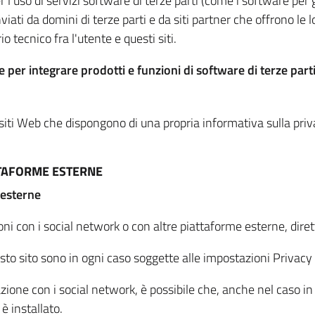
per l'uso di servizi software di terze parti (come i software pe
viati da domini di terze parti e da siti partner che offrono le l
io tecnico fra l'utente e questi siti.
 per integrare prodotti e funzioni di software di terze parti
 siti Web che dispongono di una propria informativa sulla pri
TTAFORME ESTERNE
 esterne
oni con i social network o con altre piattaforme esterne, dire
esto sito sono in ogni caso soggette alle impostazioni Privacy 
azione con i social network, è possibile che, anche nel caso in c
 è installato.