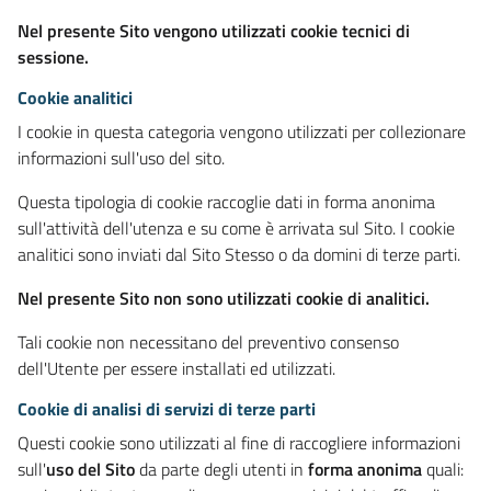
Nel presente Sito vengono utilizzati cookie tecnici di
sessione.
Cookie analitici
I cookie in questa categoria vengono utilizzati per collezionare
informazioni sull'uso del sito.
Questa tipologia di cookie raccoglie dati in forma anonima
sull'attività dell'utenza e su come è arrivata sul Sito. I cookie
analitici sono inviati dal Sito Stesso o da domini di terze parti.
Nel presente Sito non sono utilizzati cookie di analitici.
Tali cookie non necessitano del preventivo consenso
dell'Utente per essere installati ed utilizzati.
Cookie di analisi di servizi di terze parti
Questi cookie sono utilizzati al fine di raccogliere informazioni
sull'
uso del Sito
da parte degli utenti in
forma anonima
quali: