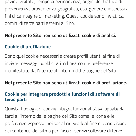
pagine visitate, tempo di permanenza, origini del traffico di
provenienza, provenienza geografica, età, genere e interessi ai
fini di campagne di marketing. Questi cookie sono inviati da
domini di terze parti esterni al Sito.
Nel presente Sito non sono utilizzati cookie di analisi.
Cookie di profilazione
Sono quei cookie necessari a creare profili utenti al fine di
inviare messaggi pubblicitari in linea con le preferenze
manifestate dall'utente all'interno delle pagine del Sito.
Nel presente Sito non sono utilizzati cookie di profilazione.
Cookie per integrare prodotti e funzioni di software di
terze parti
Questa tipologia di cookie integra funzionalità sviluppate da
terzi all'interno delle pagine del Sito come le icone e le
preferenze espresse nei social network al fine di condivisione
dei contenuti del sito o per l'uso di servizi software di terze