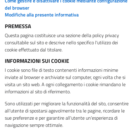
Come gestire e disattivare i cookie mediante configurazione
del browser
Modifiche alla presente informativa
PREMESSA
Questa pagina costituisce una sezione della policy privacy
consultabile sul sito e descrive nello specifico l'utilizzo dei
cookie effettuato dal titolare.
INFORMAZIONI SUI COOKIE
I cookie sono file di testo contenenti informazioni minime
inviate al browser e archiviate sul computer, ogni volta che si
visita un sito web. A ogni collegamento i cookie rimandano le
informazioni al sito di riferimento.
Sono utilizzati per migliorare la funzionalità del sito, consentire
all'utente di spostarsi agevolmente tra le pagine, ricordare le
sue preferenze e per garantire all'utente un'esperienza di
navigazione sempre ottimale.