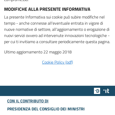
MODIFICHE ALLA PRESENTE INFORMATIVA
La presente Informativa sui cookie può subire modifiche nel
tempo - anche connesse all'eventuale entrata in vigore di
nuove normative di settore, all'aggiornamento o erogazione di
nuovi servizi ovvero ad intervenute innovazioni tecnologiche -
per cui ti invitiamo a consultare periodicamente questa pagina.
Ultimo aggiornamento 22 maggio 2018
Cookie Policy (pdf)
Team Dig
Des
CON IL CONTRIBUTO DI
PRESIDENZA DEL CONSIGLIO DEI MINISTRI