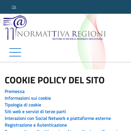
ITA
Normattiva Regioni - Motor
COOKIE POLICY DEL SITO
Premessa
Informazioni sui cookie
Tipologia di cookie
Siti web e servizi di terze parti
Interazioni con Social Network e piattaforme esterne
Registrazione e Autenticazione