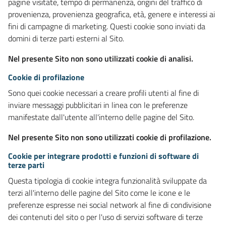
pagine visitate, tempo di permanenza, origini del traffico di
provenienza, provenienza geografica, età, genere e interessi ai
fini di campagne di marketing. Questi cookie sono inviati da
domini di terze parti esterni al Sito.
Nel presente Sito non sono utilizzati cookie di analisi.
Cookie di profilazione
Sono quei cookie necessari a creare profili utenti al fine di
inviare messaggi pubblicitari in linea con le preferenze
manifestate dall'utente all'interno delle pagine del Sito.
Nel presente Sito non sono utilizzati cookie di profilazione.
Cookie per integrare prodotti e funzioni di software di
terze parti
Questa tipologia di cookie integra funzionalità sviluppate da
terzi all'interno delle pagine del Sito come le icone e le
preferenze espresse nei social network al fine di condivisione
dei contenuti del sito o per l'uso di servizi software di terze