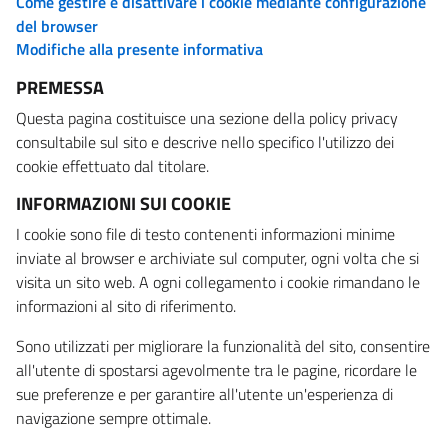
Come gestire e disattivare i cookie mediante configurazione
del browser
Modifiche alla presente informativa
PREMESSA
Questa pagina costituisce una sezione della policy privacy
consultabile sul sito e descrive nello specifico l'utilizzo dei
cookie effettuato dal titolare.
INFORMAZIONI SUI COOKIE
I cookie sono file di testo contenenti informazioni minime
inviate al browser e archiviate sul computer, ogni volta che si
visita un sito web. A ogni collegamento i cookie rimandano le
informazioni al sito di riferimento.
Sono utilizzati per migliorare la funzionalità del sito, consentire
all'utente di spostarsi agevolmente tra le pagine, ricordare le
sue preferenze e per garantire all'utente un'esperienza di
navigazione sempre ottimale.