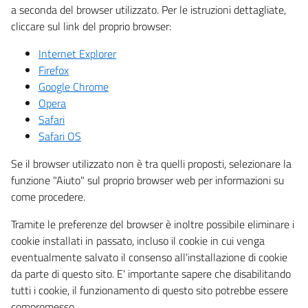
a seconda del browser utilizzato. Per le istruzioni dettagliate,
cliccare sul link del proprio browser:
Internet Explorer
Firefox
Google Chrome
Opera
Safari
Safari OS
Se il browser utilizzato non è tra quelli proposti, selezionare la
funzione "Aiuto" sul proprio browser web per informazioni su
come procedere.
Tramite le preferenze del browser è inoltre possibile eliminare i
cookie installati in passato, incluso il cookie in cui venga
eventualmente salvato il consenso all'installazione di cookie
da parte di questo sito. E' importante sapere che disabilitando
tutti i cookie, il funzionamento di questo sito potrebbe essere
compromesso.