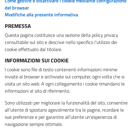
Come gestire e disattivare i cookie mediante configurazione
del browser
Modifiche alla presente informativa
PREMESSA
Questa pagina costituisce una sezione della policy privacy
consultabile sul sito e descrive nello specifico l'utilizzo dei
cookie effettuato dal titolare.
INFORMAZIONI SUI COOKIE
I cookie sono file di testo contenenti informazioni minime
inviate al browser e archiviate sul computer, ogni volta che si
visita un sito web. A ogni collegamento i cookie rimandano le
informazioni al sito di riferimento.
Sono utilizzati per migliorare la funzionalità del sito, consentire
all'utente di spostarsi agevolmente tra le pagine, ricordare le
sue preferenze e per garantire all'utente un'esperienza di
navigazione sempre ottimale.