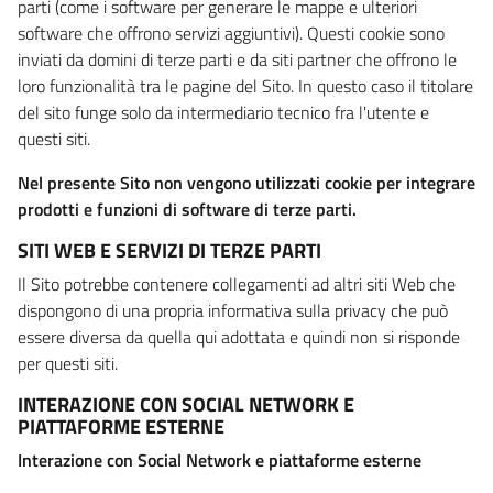
parti (come i software per generare le mappe e ulteriori
software che offrono servizi aggiuntivi). Questi cookie sono
inviati da domini di terze parti e da siti partner che offrono le
loro funzionalità tra le pagine del Sito. In questo caso il titolare
del sito funge solo da intermediario tecnico fra l'utente e
questi siti.
Nel presente Sito non vengono utilizzati cookie per integrare
prodotti e funzioni di software di terze parti.
SITI WEB E SERVIZI DI TERZE PARTI
Il Sito potrebbe contenere collegamenti ad altri siti Web che
dispongono di una propria informativa sulla privacy che può
essere diversa da quella qui adottata e quindi non si risponde
per questi siti.
INTERAZIONE CON SOCIAL NETWORK E
PIATTAFORME ESTERNE
Interazione con Social Network e piattaforme esterne