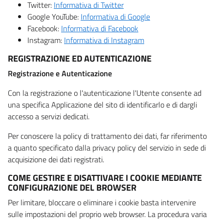
Twitter:
Informativa di Twitter
Google YouTube:
Informativa di Google
Facebook:
Informativa di Facebook
Instagram:
Informativa di Instagram
REGISTRAZIONE ED AUTENTICAZIONE
Registrazione e Autenticazione
Con la registrazione o l'autenticazione l'Utente consente ad
una specifica Applicazione del sito di identificarlo e di dargli
accesso a servizi dedicati.
Per conoscere la policy di trattamento dei dati, far riferimento
a quanto specificato dalla privacy policy del servizio in sede di
acquisizione dei dati registrati.
COME GESTIRE E DISATTIVARE I COOKIE MEDIANTE
CONFIGURAZIONE DEL BROWSER
Per limitare, bloccare o eliminare i cookie basta intervenire
sulle impostazioni del proprio web browser. La procedura varia