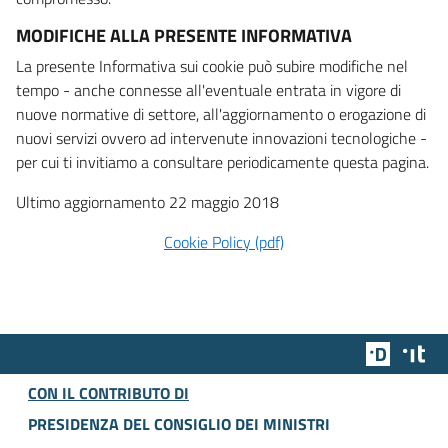
MODIFICHE ALLA PRESENTE INFORMATIVA
La presente Informativa sui cookie può subire modifiche nel
tempo - anche connesse all'eventuale entrata in vigore di
nuove normative di settore, all'aggiornamento o erogazione di
nuovi servizi ovvero ad intervenute innovazioni tecnologiche -
per cui ti invitiamo a consultare periodicamente questa pagina.
Ultimo aggiornamento 22 maggio 2018
Cookie Policy (pdf)
Team Dig
Des
CON IL CONTRIBUTO DI
PRESIDENZA DEL CONSIGLIO DEI MINISTRI