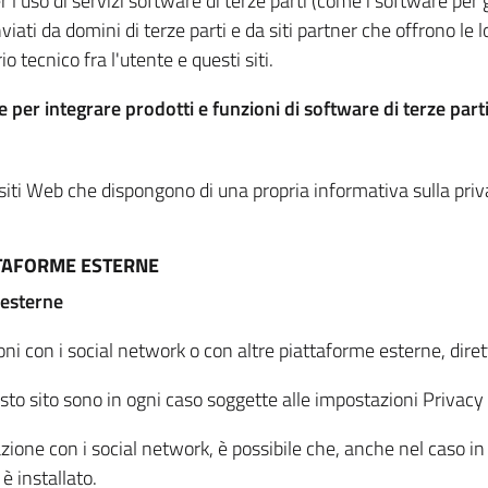
per l'uso di servizi software di terze parti (come i software pe
viati da domini di terze parti e da siti partner che offrono le l
io tecnico fra l'utente e questi siti.
 per integrare prodotti e funzioni di software di terze parti
 siti Web che dispongono di una propria informativa sulla pri
TTAFORME ESTERNE
 esterne
oni con i social network o con altre piattaforme esterne, dire
esto sito sono in ogni caso soggette alle impostazioni Privacy 
azione con i social network, è possibile che, anche nel caso in c
 è installato.