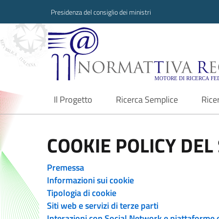
Presidenza del consiglio dei ministri
Normattiva Region
Il Progetto
Ricerca Semplice
Rice
current
COOKIE POLICY DEL 
Premessa
Informazioni sui cookie
Tipologia di cookie
Siti web e servizi di terze parti
Interazioni con Social Network e piattaforme 