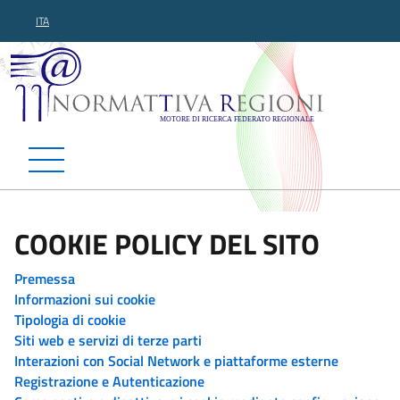
ITA
Normattiva Regioni - Motor
COOKIE POLICY DEL SITO
Premessa
Informazioni sui cookie
Tipologia di cookie
Siti web e servizi di terze parti
Interazioni con Social Network e piattaforme esterne
Registrazione e Autenticazione