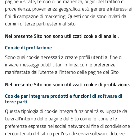
pagine visitate, tempo di permanenza, origini del traffico di
provenienza, provenienza geografica, età, genere e interessi ai
fini di campagne di marketing. Questi cookie sono inviati da
domini di terze parti esterni al Sito.
Nel presente Sito non sono utilizzati cookie di analisi.
Cookie di profilazione
Sono quei cookie necessari a creare profili utenti al fine di
inviare messaggi pubblicitari in linea con le preferenze
manifestate dall'utente all'interno delle pagine del Sito.
Nel presente Sito non sono utilizzati cookie di profilazione.
Cookie per integrare prodotti e funzioni di software di
terze parti
Questa tipologia di cookie integra funzionalità sviluppate da
terzi all'interno delle pagine del Sito come le icone e le
preferenze espresse nei social network al fine di condivisione
dei contenuti del sito o per l'uso di servizi software di terze