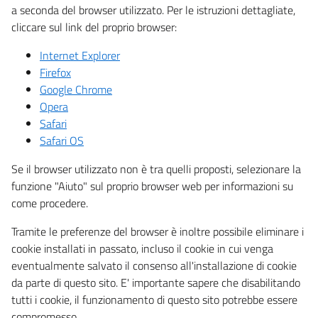
a seconda del browser utilizzato. Per le istruzioni dettagliate,
cliccare sul link del proprio browser:
Internet Explorer
Firefox
Google Chrome
Opera
Safari
Safari OS
Se il browser utilizzato non è tra quelli proposti, selezionare la
funzione "Aiuto" sul proprio browser web per informazioni su
come procedere.
Tramite le preferenze del browser è inoltre possibile eliminare i
cookie installati in passato, incluso il cookie in cui venga
eventualmente salvato il consenso all'installazione di cookie
da parte di questo sito. E' importante sapere che disabilitando
tutti i cookie, il funzionamento di questo sito potrebbe essere
compromesso.