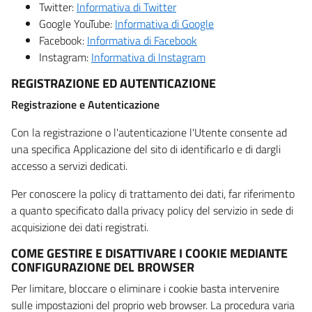
Twitter:
Informativa di Twitter
Google YouTube:
Informativa di Google
Facebook:
Informativa di Facebook
Instagram:
Informativa di Instagram
REGISTRAZIONE ED AUTENTICAZIONE
Registrazione e Autenticazione
Con la registrazione o l'autenticazione l'Utente consente ad
una specifica Applicazione del sito di identificarlo e di dargli
accesso a servizi dedicati.
Per conoscere la policy di trattamento dei dati, far riferimento
a quanto specificato dalla privacy policy del servizio in sede di
acquisizione dei dati registrati.
COME GESTIRE E DISATTIVARE I COOKIE MEDIANTE
CONFIGURAZIONE DEL BROWSER
Per limitare, bloccare o eliminare i cookie basta intervenire
sulle impostazioni del proprio web browser. La procedura varia