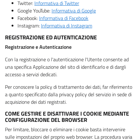
Twitter:
Informativa di Twitter
Google YouTube:
Informativa di Google
Facebook:
Informativa di Facebook
Instagram:
Informativa di Instagram
REGISTRAZIONE ED AUTENTICAZIONE
Registrazione e Autenticazione
Con la registrazione o l'autenticazione l'Utente consente ad
una specifica Applicazione del sito di identificarlo e di dargli
accesso a servizi dedicati.
Per conoscere la policy di trattamento dei dati, far riferimento
a quanto specificato dalla privacy policy del servizio in sede di
acquisizione dei dati registrati.
COME GESTIRE E DISATTIVARE I COOKIE MEDIANTE
CONFIGURAZIONE DEL BROWSER
Per limitare, bloccare o eliminare i cookie basta intervenire
sulle impostazioni del proprio web browser. La procedura varia