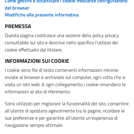
Come gestire e disattivare i cookie mediante configurazione
del browser
Modifiche alla presente informativa
PREMESSA
Questa pagina costituisce una sezione della policy privacy
consultabile sul sito e descrive nello specifico l'utilizzo dei
cookie effettuato dal titolare.
INFORMAZIONI SUI COOKIE
I cookie sono file di testo contenenti informazioni minime
inviate al browser e archiviate sul computer, ogni volta che si
visita un sito web. A ogni collegamento i cookie rimandano le
informazioni al sito di riferimento.
Sono utilizzati per migliorare la funzionalità del sito, consentire
all'utente di spostarsi agevolmente tra le pagine, ricordare le
sue preferenze e per garantire all'utente un'esperienza di
navigazione sempre ottimale.