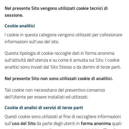
Nel presente Sito vengono utilizzati cookie tecnici di
sessione.
Cookie analitici
I cookie in questa categoria vengono utilizzati per collezionare
informazioni sull'uso del sito.
Questa tipologia di cookie raccoglie dati in forma anonima
sull'attività dell'utenza e su come è arrivata sul Sito. I cookie
analitici sono inviati dal Sito Stesso o da domini di terze parti.
Nel presente Sito non sono utilizzati cookie di analitici.
Tali cookie non necessitano del preventivo consenso
dell'Utente per essere installati ed utilizzati.
Cookie di analisi di servizi di terze parti
Questi cookie sono utilizzati al fine di raccogliere informazioni
sull'
uso del Sito
da parte degli utenti in
forma anonima
quali: