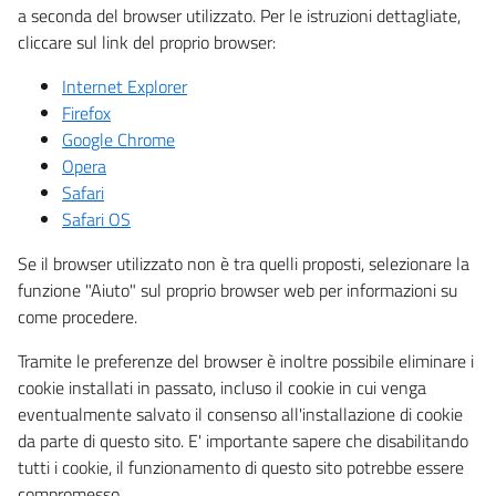
a seconda del browser utilizzato. Per le istruzioni dettagliate,
cliccare sul link del proprio browser:
Internet Explorer
Firefox
Google Chrome
Opera
Safari
Safari OS
Se il browser utilizzato non è tra quelli proposti, selezionare la
funzione "Aiuto" sul proprio browser web per informazioni su
come procedere.
Tramite le preferenze del browser è inoltre possibile eliminare i
cookie installati in passato, incluso il cookie in cui venga
eventualmente salvato il consenso all'installazione di cookie
da parte di questo sito. E' importante sapere che disabilitando
tutti i cookie, il funzionamento di questo sito potrebbe essere
compromesso.