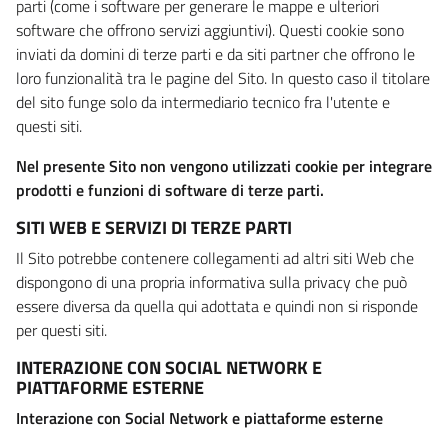
parti (come i software per generare le mappe e ulteriori
software che offrono servizi aggiuntivi). Questi cookie sono
inviati da domini di terze parti e da siti partner che offrono le
loro funzionalità tra le pagine del Sito. In questo caso il titolare
del sito funge solo da intermediario tecnico fra l'utente e
questi siti.
Nel presente Sito non vengono utilizzati cookie per integrare
prodotti e funzioni di software di terze parti.
SITI WEB E SERVIZI DI TERZE PARTI
Il Sito potrebbe contenere collegamenti ad altri siti Web che
dispongono di una propria informativa sulla privacy che può
essere diversa da quella qui adottata e quindi non si risponde
per questi siti.
INTERAZIONE CON SOCIAL NETWORK E
PIATTAFORME ESTERNE
Interazione con Social Network e piattaforme esterne