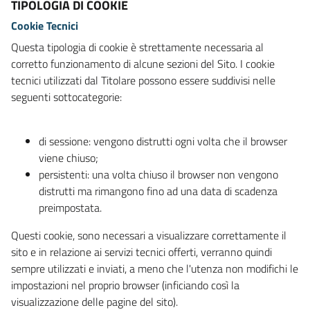
TIPOLOGIA DI COOKIE
Cookie Tecnici
Questa tipologia di cookie è strettamente necessaria al
corretto funzionamento di alcune sezioni del Sito. I cookie
tecnici utilizzati dal Titolare possono essere suddivisi nelle
seguenti sottocategorie:
di sessione: vengono distrutti ogni volta che il browser
viene chiuso;
persistenti: una volta chiuso il browser non vengono
distrutti ma rimangono fino ad una data di scadenza
preimpostata.
Questi cookie, sono necessari a visualizzare correttamente il
sito e in relazione ai servizi tecnici offerti, verranno quindi
sempre utilizzati e inviati, a meno che l'utenza non modifichi le
impostazioni nel proprio browser (inficiando così la
visualizzazione delle pagine del sito).