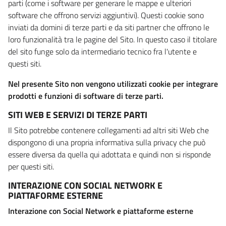
parti (come i software per generare le mappe e ulteriori
software che offrono servizi aggiuntivi). Questi cookie sono
inviati da domini di terze parti e da siti partner che offrono le
loro funzionalità tra le pagine del Sito. In questo caso il titolare
del sito funge solo da intermediario tecnico fra l'utente e
questi siti.
Nel presente Sito non vengono utilizzati cookie per integrare
prodotti e funzioni di software di terze parti.
SITI WEB E SERVIZI DI TERZE PARTI
Il Sito potrebbe contenere collegamenti ad altri siti Web che
dispongono di una propria informativa sulla privacy che può
essere diversa da quella qui adottata e quindi non si risponde
per questi siti.
INTERAZIONE CON SOCIAL NETWORK E
PIATTAFORME ESTERNE
Interazione con Social Network e piattaforme esterne