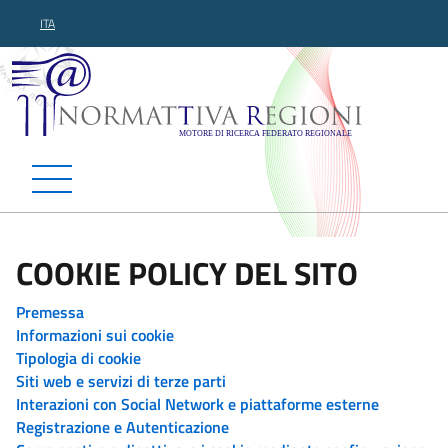
ITA
Normattiva Regioni - Motor
COOKIE POLICY DEL SITO
Premessa
Informazioni sui cookie
Tipologia di cookie
Siti web e servizi di terze parti
Interazioni con Social Network e piattaforme esterne
Registrazione e Autenticazione