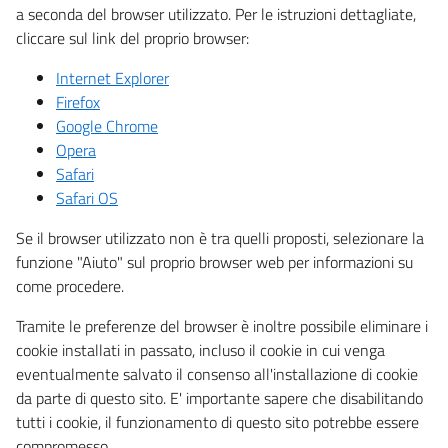
a seconda del browser utilizzato. Per le istruzioni dettagliate,
cliccare sul link del proprio browser:
Internet Explorer
Firefox
Google Chrome
Opera
Safari
Safari OS
Se il browser utilizzato non è tra quelli proposti, selezionare la
funzione "Aiuto" sul proprio browser web per informazioni su
come procedere.
Tramite le preferenze del browser è inoltre possibile eliminare i
cookie installati in passato, incluso il cookie in cui venga
eventualmente salvato il consenso all'installazione di cookie
da parte di questo sito. E' importante sapere che disabilitando
tutti i cookie, il funzionamento di questo sito potrebbe essere
compromesso.