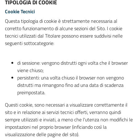
TIPOLOGIA DI COOKIE
Cookie Tecnici
Questa tipologia di cookie è strettamente necessaria al
corretto funzionamento di alcune sezioni del Sito. I cookie
tecnici utilizzati dal Titolare possono essere suddivisi nelle
seguenti sottocategorie:
di sessione: vengono distrutti ogni volta che il browser
viene chiuso;
persistenti: una volta chiuso il browser non vengono
distrutti ma rimangono fino ad una data di scadenza
preimpostata.
Questi cookie, sono necessari a visualizzare correttamente il
sito e in relazione ai servizi tecnici offerti, verranno quindi
sempre utilizzati e inviati, a meno che l'utenza non modifichi le
impostazioni nel proprio browser (inficiando così la
visualizzazione delle pagine del sito).