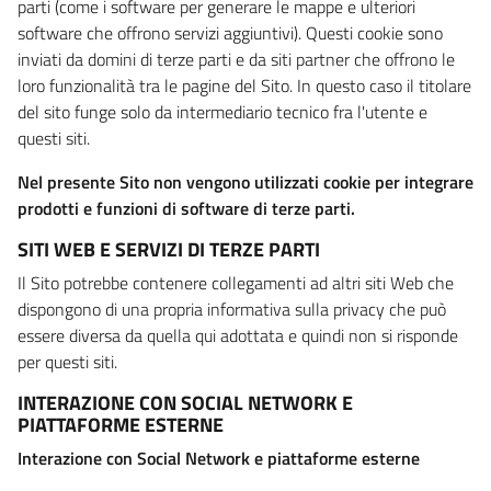
parti (come i software per generare le mappe e ulteriori
software che offrono servizi aggiuntivi). Questi cookie sono
inviati da domini di terze parti e da siti partner che offrono le
loro funzionalità tra le pagine del Sito. In questo caso il titolare
del sito funge solo da intermediario tecnico fra l'utente e
questi siti.
Nel presente Sito non vengono utilizzati cookie per integrare
prodotti e funzioni di software di terze parti.
SITI WEB E SERVIZI DI TERZE PARTI
Il Sito potrebbe contenere collegamenti ad altri siti Web che
dispongono di una propria informativa sulla privacy che può
essere diversa da quella qui adottata e quindi non si risponde
per questi siti.
INTERAZIONE CON SOCIAL NETWORK E
PIATTAFORME ESTERNE
Interazione con Social Network e piattaforme esterne