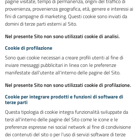
pagine visitate, tempo di permanenza, origini del traffico di
provenienza, provenienza geografica, età, genere e interessi ai
fini di campagne di marketing. Questi cookie sono inviati da
domini di terze parti esterni al Sito.
Nel presente Sito non sono utilizzati cookie di analisi.
Cookie di profilazione
Sono quei cookie necessari a creare profili utenti al fine di
inviare messaggi pubblicitari in linea con le preferenze
manifestate dall'utente all'interno delle pagine del Sito.
Nel presente Sito non sono utilizzati cookie di profilazione.
Cookie per integrare prodotti e funzioni di software di
terze parti
Questa tipologia di cookie integra funzionalità sviluppate da
terzi all'interno delle pagine del Sito come le icone e le
preferenze espresse nei social network al fine di condivisione
dei contenuti del sito o per l'uso di servizi software di terze