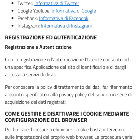
Twitter:
Informativa di Twitter
Google YouTube:
Informativa di Google
Facebook:
Informativa di Facebook
Instagram:
Informativa di Instagram
REGISTRAZIONE ED AUTENTICAZIONE
Registrazione e Autenticazione
Con la registrazione o l'autenticazione l'Utente consente ad
una specifica Applicazione del sito di identificarlo e di dargli
accesso a servizi dedicati.
Per conoscere la policy di trattamento dei dati, far riferimento
a quanto specificato dalla privacy policy del servizio in sede di
acquisizione dei dati registrati.
COME GESTIRE E DISATTIVARE I COOKIE MEDIANTE
CONFIGURAZIONE DEL BROWSER
Per limitare, bloccare o eliminare i cookie basta intervenire
sulle impostazioni del proprio web browser. La procedura varia