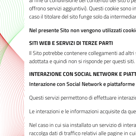
al fine di condivisione dei contenuti del sito o 
offrono servizi aggiuntivi). Questi cookie sono in
caso il titolare del sito funge solo da intermediar
Nel presente Sito non vengono utilizzati cookie
SITI WEB E SERVIZI DI TERZE PARTI
Il Sito potrebbe contenere collegamenti ad altri
adottata e quindi non si risponde per questi siti.
INTERAZIONE CON SOCIAL NETWORK E PIA
Interazione con Social Network e piattaforme
Questi servizi permettono di effettuare interazi
Le interazioni e le informazioni acquisite da qu
Nel caso in cui sia installato un servizio di inter
raccolga dati di traffico relativi alle pagine in cui