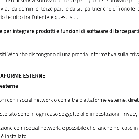
per l'uso di servizi software di terze parti (come i software pe
viati da domini di terze parti e da siti partner che offrono le l
io tecnico fra l'utente e questi siti.
 per integrare prodotti e funzioni di software di terze parti
 siti Web che dispongono di una propria informativa sulla pri
TTAFORME ESTERNE
 esterne
oni con i social network o con altre piattaforme esterne, dire
esto sito sono in ogni caso soggette alle impostazioni Privacy 
azione con i social network, è possibile che, anche nel caso in c
 è installato.