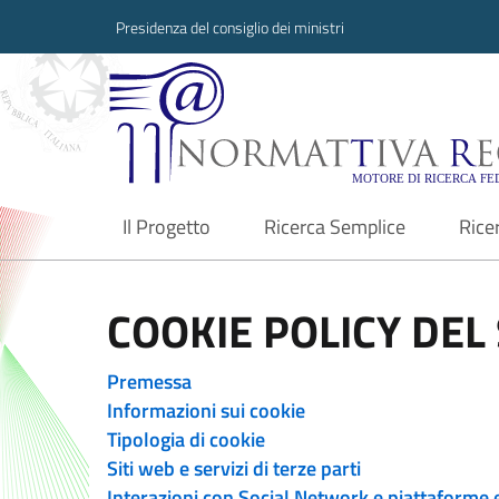
Presidenza del consiglio dei ministri
Normattiva Region
Il Progetto
Ricerca Semplice
Rice
current
COOKIE POLICY DEL 
Premessa
Informazioni sui cookie
Tipologia di cookie
Siti web e servizi di terze parti
Interazioni con Social Network e piattaforme 