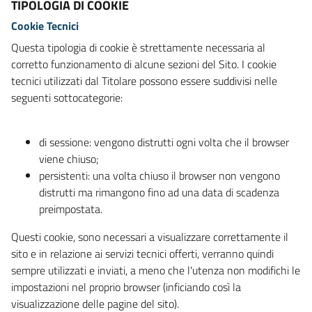
TIPOLOGIA DI COOKIE
Cookie Tecnici
Questa tipologia di cookie è strettamente necessaria al
corretto funzionamento di alcune sezioni del Sito. I cookie
tecnici utilizzati dal Titolare possono essere suddivisi nelle
seguenti sottocategorie:
di sessione: vengono distrutti ogni volta che il browser
viene chiuso;
persistenti: una volta chiuso il browser non vengono
distrutti ma rimangono fino ad una data di scadenza
preimpostata.
Questi cookie, sono necessari a visualizzare correttamente il
sito e in relazione ai servizi tecnici offerti, verranno quindi
sempre utilizzati e inviati, a meno che l'utenza non modifichi le
impostazioni nel proprio browser (inficiando così la
visualizzazione delle pagine del sito).