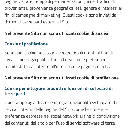
pagine visitate, tempo di permanenza, origini del traffico di
provenienza, provenienza geografica, età, genere e interessi ai
fini di campagne di marketing. Questi cookie sono inviati da
domini di terze parti esterni al Sito.
Nel presente Sito non sono utilizzati cookie di analisi.
Cookie di profilazione
Sono quei cookie necessari a creare profili utenti al fine di
inviare messaggi pubblicitari in linea con le preferenze
manifestate dall'utente all'interno delle pagine del Sito.
Nel presente Sito non sono utilizzati cookie di profilazione.
Cookie per integrare prodotti e funzioni di software di
terze parti
Questa tipologia di cookie integra funzionalità sviluppate da
terzi all'interno delle pagine del Sito come le icone e le
preferenze espresse nei social network al fine di condivisione
dei contenuti del sito o per l'uso di servizi software di terze