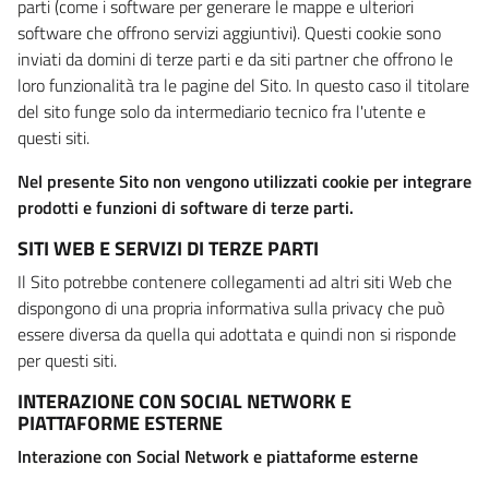
parti (come i software per generare le mappe e ulteriori
software che offrono servizi aggiuntivi). Questi cookie sono
inviati da domini di terze parti e da siti partner che offrono le
loro funzionalità tra le pagine del Sito. In questo caso il titolare
del sito funge solo da intermediario tecnico fra l'utente e
questi siti.
Nel presente Sito non vengono utilizzati cookie per integrare
prodotti e funzioni di software di terze parti.
SITI WEB E SERVIZI DI TERZE PARTI
Il Sito potrebbe contenere collegamenti ad altri siti Web che
dispongono di una propria informativa sulla privacy che può
essere diversa da quella qui adottata e quindi non si risponde
per questi siti.
INTERAZIONE CON SOCIAL NETWORK E
PIATTAFORME ESTERNE
Interazione con Social Network e piattaforme esterne