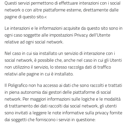
Questi servizi permettono di effettuare interazioni con i social
network o con altre piattaforme esterne, direttamente dalle
pagine di questo sito.<
Le interazioni e le informazioni acquisite da questo sito sono in
ogni caso soggette alle impostazioni Privacy dell'Utente
relative ad ogni social network.
Nel caso in cui sia installato un servizio di interazione con i
social network, è possibile che, anche nel caso in cui gli Utenti
non utilizzino il servizio, lo stesso raccolga dati di traffico
relativi alle pagine in cui è installato.
Il Poligrafico non ha accesso ai dati che sono raccolti e trattati
in piena autonomia dai gestori delle piattaforme di social
network. Per maggiori informazioni sulle logiche e le modalità
di trattamento dei dati raccolti dai social network, gli utenti
sono invitati a leggere le note informative sulla privacy fornite
dai soggetti che forniscono i servizi in questione: