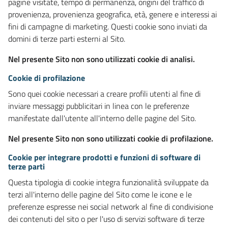
pagine visitate, tempo di permanenza, origini del traffico di
provenienza, provenienza geografica, età, genere e interessi ai
fini di campagne di marketing. Questi cookie sono inviati da
domini di terze parti esterni al Sito.
Nel presente Sito non sono utilizzati cookie di analisi.
Cookie di profilazione
Sono quei cookie necessari a creare profili utenti al fine di
inviare messaggi pubblicitari in linea con le preferenze
manifestate dall'utente all'interno delle pagine del Sito.
Nel presente Sito non sono utilizzati cookie di profilazione.
Cookie per integrare prodotti e funzioni di software di
terze parti
Questa tipologia di cookie integra funzionalità sviluppate da
terzi all'interno delle pagine del Sito come le icone e le
preferenze espresse nei social network al fine di condivisione
dei contenuti del sito o per l'uso di servizi software di terze