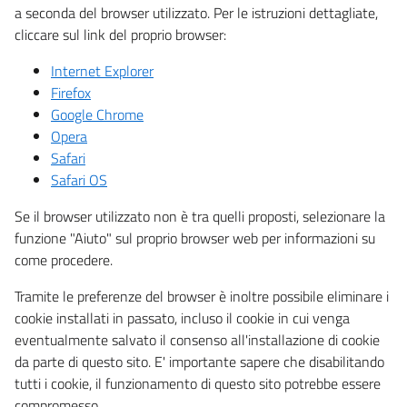
a seconda del browser utilizzato. Per le istruzioni dettagliate,
cliccare sul link del proprio browser:
Internet Explorer
Firefox
Google Chrome
Opera
Safari
Safari OS
Se il browser utilizzato non è tra quelli proposti, selezionare la
funzione "Aiuto" sul proprio browser web per informazioni su
come procedere.
Tramite le preferenze del browser è inoltre possibile eliminare i
cookie installati in passato, incluso il cookie in cui venga
eventualmente salvato il consenso all'installazione di cookie
da parte di questo sito. E' importante sapere che disabilitando
tutti i cookie, il funzionamento di questo sito potrebbe essere
compromesso.