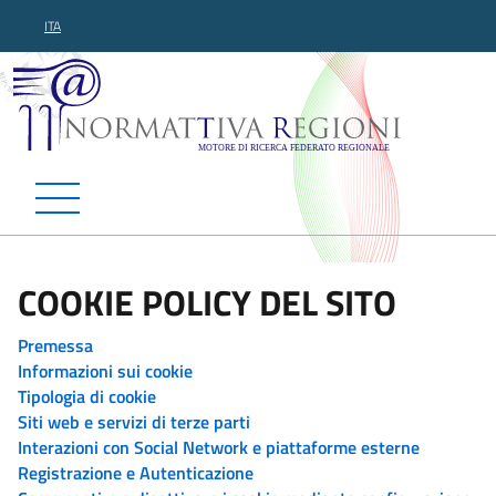
ITA
Normattiva Regioni - Motor
COOKIE POLICY DEL SITO
Premessa
Informazioni sui cookie
Tipologia di cookie
Siti web e servizi di terze parti
Interazioni con Social Network e piattaforme esterne
Registrazione e Autenticazione