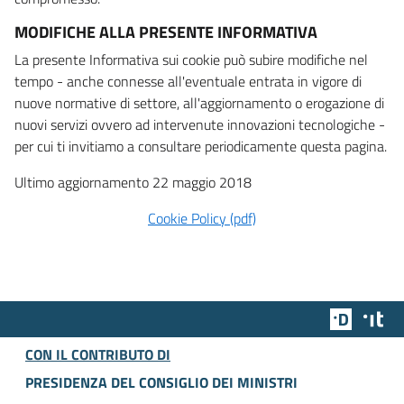
MODIFICHE ALLA PRESENTE INFORMATIVA
La presente Informativa sui cookie può subire modifiche nel
tempo - anche connesse all'eventuale entrata in vigore di
nuove normative di settore, all'aggiornamento o erogazione di
nuovi servizi ovvero ad intervenute innovazioni tecnologiche -
per cui ti invitiamo a consultare periodicamente questa pagina.
Ultimo aggiornamento 22 maggio 2018
Cookie Policy (pdf)
Team Dig
Des
CON IL CONTRIBUTO DI
PRESIDENZA DEL CONSIGLIO DEI MINISTRI