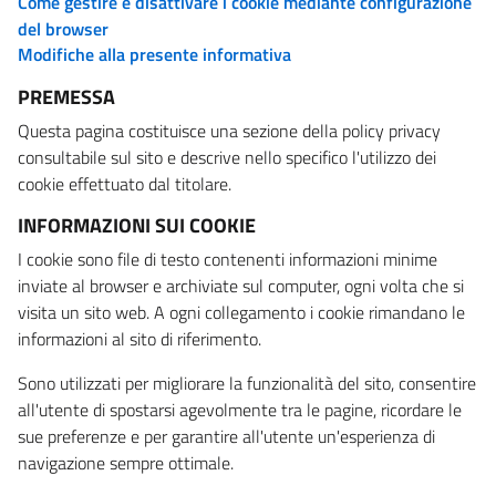
Come gestire e disattivare i cookie mediante configurazione
del browser
Modifiche alla presente informativa
PREMESSA
Questa pagina costituisce una sezione della policy privacy
consultabile sul sito e descrive nello specifico l'utilizzo dei
cookie effettuato dal titolare.
INFORMAZIONI SUI COOKIE
I cookie sono file di testo contenenti informazioni minime
inviate al browser e archiviate sul computer, ogni volta che si
visita un sito web. A ogni collegamento i cookie rimandano le
informazioni al sito di riferimento.
Sono utilizzati per migliorare la funzionalità del sito, consentire
all'utente di spostarsi agevolmente tra le pagine, ricordare le
sue preferenze e per garantire all'utente un'esperienza di
navigazione sempre ottimale.