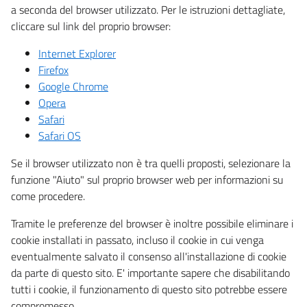
a seconda del browser utilizzato. Per le istruzioni dettagliate,
cliccare sul link del proprio browser:
Internet Explorer
Firefox
Google Chrome
Opera
Safari
Safari OS
Se il browser utilizzato non è tra quelli proposti, selezionare la
funzione "Aiuto" sul proprio browser web per informazioni su
come procedere.
Tramite le preferenze del browser è inoltre possibile eliminare i
cookie installati in passato, incluso il cookie in cui venga
eventualmente salvato il consenso all'installazione di cookie
da parte di questo sito. E' importante sapere che disabilitando
tutti i cookie, il funzionamento di questo sito potrebbe essere
compromesso.