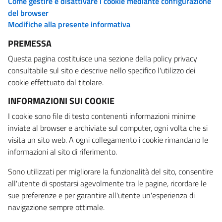
Come gestire e disattivare i cookie mediante configurazione
del browser
Modifiche alla presente informativa
PREMESSA
Questa pagina costituisce una sezione della policy privacy
consultabile sul sito e descrive nello specifico l'utilizzo dei
cookie effettuato dal titolare.
INFORMAZIONI SUI COOKIE
I cookie sono file di testo contenenti informazioni minime
inviate al browser e archiviate sul computer, ogni volta che si
visita un sito web. A ogni collegamento i cookie rimandano le
informazioni al sito di riferimento.
Sono utilizzati per migliorare la funzionalità del sito, consentire
all'utente di spostarsi agevolmente tra le pagine, ricordare le
sue preferenze e per garantire all'utente un'esperienza di
navigazione sempre ottimale.