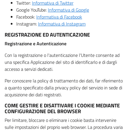
Twitter:
Informativa di Twitter
Google YouTube:
Informativa di Google
Facebook:
Informativa di Facebook
Instagram:
Informativa di Instagram
REGISTRAZIONE ED AUTENTICAZIONE
Registrazione e Autenticazione
Con la registrazione o l'autenticazione l'Utente consente ad
una specifica Applicazione del sito di identificarlo e di dargli
accesso a servizi dedicati.
Per conoscere la policy di trattamento dei dati, far riferimento
a quanto specificato dalla privacy policy del servizio in sede di
acquisizione dei dati registrati.
COME GESTIRE E DISATTIVARE I COOKIE MEDIANTE
CONFIGURAZIONE DEL BROWSER
Per limitare, bloccare o eliminare i cookie basta intervenire
sulle impostazioni del proprio web browser. La procedura varia