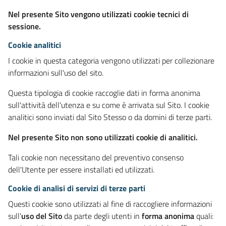
Nel presente Sito vengono utilizzati cookie tecnici di
sessione.
Cookie analitici
I cookie in questa categoria vengono utilizzati per collezionare
informazioni sull'uso del sito.
Questa tipologia di cookie raccoglie dati in forma anonima
sull'attività dell'utenza e su come è arrivata sul Sito. I cookie
analitici sono inviati dal Sito Stesso o da domini di terze parti.
Nel presente Sito non sono utilizzati cookie di analitici.
Tali cookie non necessitano del preventivo consenso
dell'Utente per essere installati ed utilizzati.
Cookie di analisi di servizi di terze parti
Questi cookie sono utilizzati al fine di raccogliere informazioni
sull'
uso del Sito
da parte degli utenti in
forma anonima
quali: