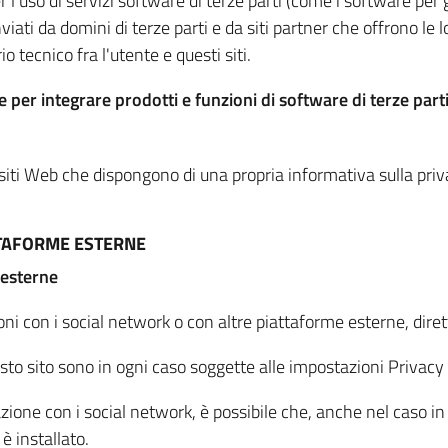
per l'uso di servizi software di terze parti (come i software pe
viati da domini di terze parti e da siti partner che offrono le l
io tecnico fra l'utente e questi siti.
 per integrare prodotti e funzioni di software di terze parti
 siti Web che dispongono di una propria informativa sulla pri
TTAFORME ESTERNE
 esterne
oni con i social network o con altre piattaforme esterne, dire
esto sito sono in ogni caso soggette alle impostazioni Privacy 
azione con i social network, è possibile che, anche nel caso in c
 è installato.