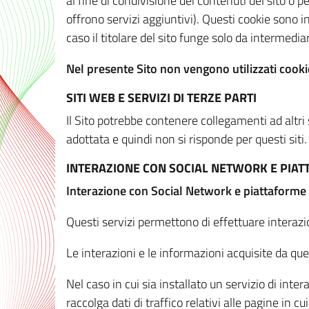
al fine di condivisione dei contenuti del sito o 
offrono servizi aggiuntivi). Questi cookie sono in
caso il titolare del sito funge solo da intermediar
Nel presente Sito non vengono utilizzati cookie
SITI WEB E SERVIZI DI TERZE PARTI
Il Sito potrebbe contenere collegamenti ad altri
adottata e quindi non si risponde per questi siti.
INTERAZIONE CON SOCIAL NETWORK E PIA
Interazione con Social Network e piattaforme
Questi servizi permettono di effettuare interazi
Le interazioni e le informazioni acquisite da qu
Nel caso in cui sia installato un servizio di inter
raccolga dati di traffico relativi alle pagine in cui