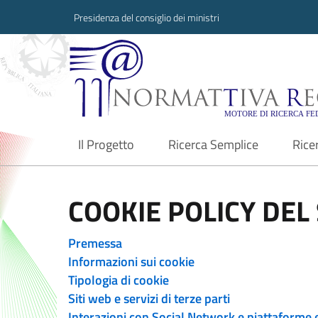
Presidenza del consiglio dei ministri
Normattiva Region
Il Progetto
Ricerca Semplice
Rice
current
COOKIE POLICY DEL 
Premessa
Informazioni sui cookie
Tipologia di cookie
Siti web e servizi di terze parti
Interazioni con Social Network e piattaforme 