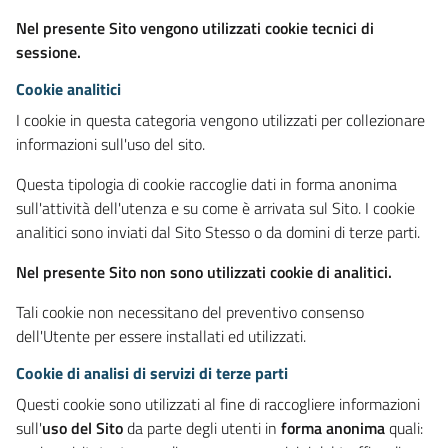
Nel presente Sito vengono utilizzati cookie tecnici di
sessione.
Cookie analitici
I cookie in questa categoria vengono utilizzati per collezionare
informazioni sull'uso del sito.
Questa tipologia di cookie raccoglie dati in forma anonima
sull'attività dell'utenza e su come è arrivata sul Sito. I cookie
analitici sono inviati dal Sito Stesso o da domini di terze parti.
Nel presente Sito non sono utilizzati cookie di analitici.
Tali cookie non necessitano del preventivo consenso
dell'Utente per essere installati ed utilizzati.
Cookie di analisi di servizi di terze parti
Questi cookie sono utilizzati al fine di raccogliere informazioni
sull'
uso del Sito
da parte degli utenti in
forma anonima
quali: