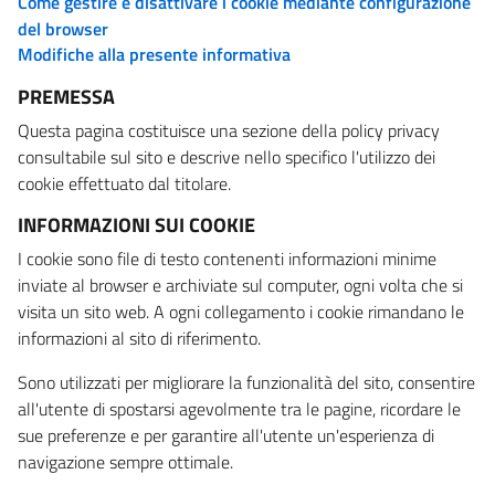
Come gestire e disattivare i cookie mediante configurazione
del browser
Modifiche alla presente informativa
PREMESSA
Questa pagina costituisce una sezione della policy privacy
consultabile sul sito e descrive nello specifico l'utilizzo dei
cookie effettuato dal titolare.
INFORMAZIONI SUI COOKIE
I cookie sono file di testo contenenti informazioni minime
inviate al browser e archiviate sul computer, ogni volta che si
visita un sito web. A ogni collegamento i cookie rimandano le
informazioni al sito di riferimento.
Sono utilizzati per migliorare la funzionalità del sito, consentire
all'utente di spostarsi agevolmente tra le pagine, ricordare le
sue preferenze e per garantire all'utente un'esperienza di
navigazione sempre ottimale.