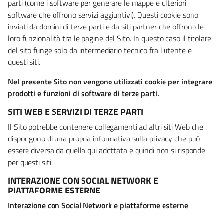
parti (come i software per generare le mappe e ulteriori
software che offrono servizi aggiuntivi). Questi cookie sono
inviati da domini di terze parti e da siti partner che offrono le
loro funzionalità tra le pagine del Sito. In questo caso il titolare
del sito funge solo da intermediario tecnico fra l'utente e
questi siti.
Nel presente Sito non vengono utilizzati cookie per integrare
prodotti e funzioni di software di terze parti.
SITI WEB E SERVIZI DI TERZE PARTI
Il Sito potrebbe contenere collegamenti ad altri siti Web che
dispongono di una propria informativa sulla privacy che può
essere diversa da quella qui adottata e quindi non si risponde
per questi siti.
INTERAZIONE CON SOCIAL NETWORK E
PIATTAFORME ESTERNE
Interazione con Social Network e piattaforme esterne