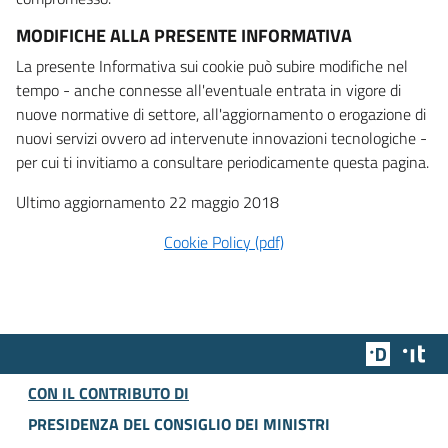
MODIFICHE ALLA PRESENTE INFORMATIVA
La presente Informativa sui cookie può subire modifiche nel
tempo - anche connesse all'eventuale entrata in vigore di
nuove normative di settore, all'aggiornamento o erogazione di
nuovi servizi ovvero ad intervenute innovazioni tecnologiche -
per cui ti invitiamo a consultare periodicamente questa pagina.
Ultimo aggiornamento 22 maggio 2018
Cookie Policy (pdf)
Team Dig
Des
CON IL CONTRIBUTO DI
PRESIDENZA DEL CONSIGLIO DEI MINISTRI