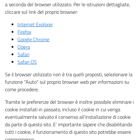
a seconda del browser utilizzato. Per le istruzioni dettagliate,
cliccare sul link del proprio browser:
Internet Explorer
Firefox
Google Chrome
Opera
Safari
Safari OS
Se il browser utilizzato non è tra quelli proposti, selezionare la
funzione "Aiuto" sul proprio browser web per informazioni su
come procedere.
Tramite le preferenze del browser è inoltre possibile eliminare i
cookie installati in passato, incluso il cookie in cui venga
eventualmente salvato il consenso all'installazione di cookie
da parte di questo sito. E' importante sapere che disabilitando
tutti i cookie, il funzionamento di questo sito potrebbe essere
compromesso.