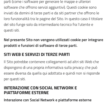
parti (come i software per generare le mappe e ulteriori
software che offrono servizi aggiuntivi). Questi cookie sono
inviati da domini di terze parti e da siti partner che offrono le
loro funzionalità tra le pagine del Sito. In questo caso il titolare
del sito funge solo da intermediario tecnico fra l'utente e
questi siti.
Nel presente Sito non vengono utilizzati cookie per integrare
prodotti e funzioni di software di terze parti.
SITI WEB E SERVIZI DI TERZE PARTI
Il Sito potrebbe contenere collegamenti ad altri siti Web che
dispongono di una propria informativa sulla privacy che può
essere diversa da quella qui adottata e quindi non si risponde
per questi siti.
INTERAZIONE CON SOCIAL NETWORK E
PIATTAFORME ESTERNE
Interazione con Social Network e piattaforme esterne