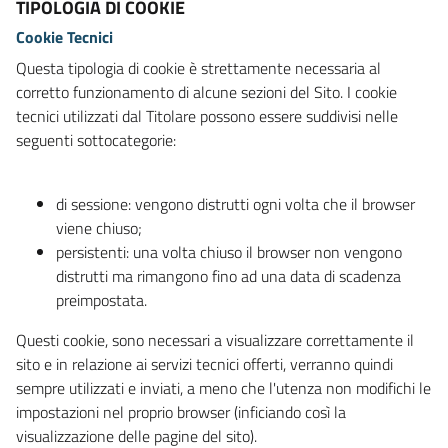
TIPOLOGIA DI COOKIE
Cookie Tecnici
Questa tipologia di cookie è strettamente necessaria al
corretto funzionamento di alcune sezioni del Sito. I cookie
tecnici utilizzati dal Titolare possono essere suddivisi nelle
seguenti sottocategorie:
di sessione: vengono distrutti ogni volta che il browser
viene chiuso;
persistenti: una volta chiuso il browser non vengono
distrutti ma rimangono fino ad una data di scadenza
preimpostata.
Questi cookie, sono necessari a visualizzare correttamente il
sito e in relazione ai servizi tecnici offerti, verranno quindi
sempre utilizzati e inviati, a meno che l'utenza non modifichi le
impostazioni nel proprio browser (inficiando così la
visualizzazione delle pagine del sito).