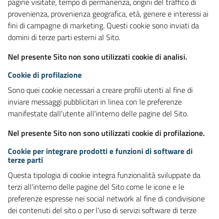
pagine visitate, tempo di permanenza, origini del traffico di
provenienza, provenienza geografica, età, genere e interessi ai
fini di campagne di marketing. Questi cookie sono inviati da
domini di terze parti esterni al Sito.
Nel presente Sito non sono utilizzati cookie di analisi.
Cookie di profilazione
Sono quei cookie necessari a creare profili utenti al fine di
inviare messaggi pubblicitari in linea con le preferenze
manifestate dall'utente all'interno delle pagine del Sito.
Nel presente Sito non sono utilizzati cookie di profilazione.
Cookie per integrare prodotti e funzioni di software di
terze parti
Questa tipologia di cookie integra funzionalità sviluppate da
terzi all'interno delle pagine del Sito come le icone e le
preferenze espresse nei social network al fine di condivisione
dei contenuti del sito o per l'uso di servizi software di terze