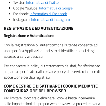
Twitter:
Informativa di Twitter
Google YouTube:
Informativa di Google
Facebook:
Informativa di Facebook
Instagram:
Informativa di Instagram
REGISTRAZIONE ED AUTENTICAZIONE
Registrazione e Autenticazione
Con la registrazione o l'autenticazione l'Utente consente ad
una specifica Applicazione del sito di identificarlo e di dargli
accesso a servizi dedicati.
Per conoscere la policy di trattamento dei dati, far riferimento
a quanto specificato dalla privacy policy del servizio in sede di
acquisizione dei dati registrati.
COME GESTIRE E DISATTIVARE I COOKIE MEDIANTE
CONFIGURAZIONE DEL BROWSER
Per limitare, bloccare o eliminare i cookie basta intervenire
sulle impostazioni del proprio web browser. La procedura varia