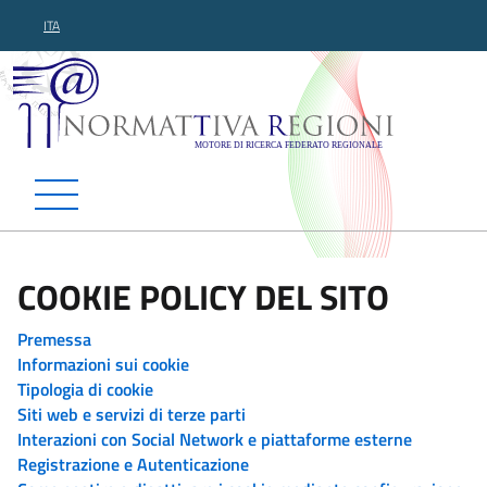
ITA
Normattiva Regioni - Motor
COOKIE POLICY DEL SITO
Premessa
Informazioni sui cookie
Tipologia di cookie
Siti web e servizi di terze parti
Interazioni con Social Network e piattaforme esterne
Registrazione e Autenticazione