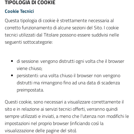
TIPOLOGIA DI COOKIE
Cookie Tecnici
Questa tipologia di cookie è strettamente necessaria al
corretto funzionamento di alcune sezioni del Sito. I cookie
tecnici utilizzati dal Titolare possono essere suddivisi nelle
seguenti sottocategorie:
di sessione: vengono distrutti ogni volta che il browser
viene chiuso;
persistenti: una volta chiuso il browser non vengono
distrutti ma rimangono fino ad una data di scadenza
preimpostata.
Questi cookie, sono necessari a visualizzare correttamente il
sito e in relazione ai servizi tecnici offerti, verranno quindi
sempre utilizzati e inviati, a meno che l'utenza non modifichi le
impostazioni nel proprio browser (inficiando così la
visualizzazione delle pagine del sito).