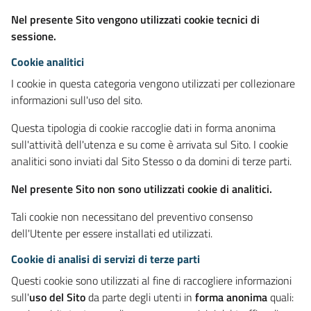
Nel presente Sito vengono utilizzati cookie tecnici di
sessione.
Cookie analitici
I cookie in questa categoria vengono utilizzati per collezionare
informazioni sull'uso del sito.
Questa tipologia di cookie raccoglie dati in forma anonima
sull'attività dell'utenza e su come è arrivata sul Sito. I cookie
analitici sono inviati dal Sito Stesso o da domini di terze parti.
Nel presente Sito non sono utilizzati cookie di analitici.
Tali cookie non necessitano del preventivo consenso
dell'Utente per essere installati ed utilizzati.
Cookie di analisi di servizi di terze parti
Questi cookie sono utilizzati al fine di raccogliere informazioni
sull'
uso del Sito
da parte degli utenti in
forma anonima
quali: