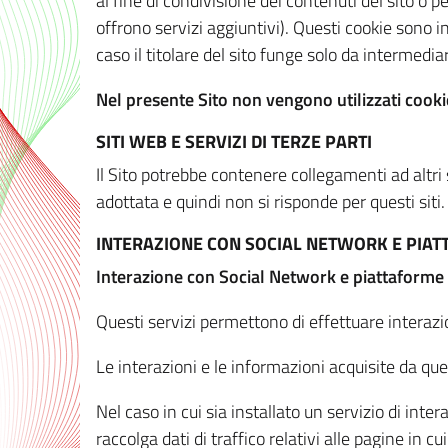
al fine di condivisione dei contenuti del sito o 
offrono servizi aggiuntivi). Questi cookie sono in
caso il titolare del sito funge solo da intermediar
Nel presente Sito non vengono utilizzati cookie
SITI WEB E SERVIZI DI TERZE PARTI
Il Sito potrebbe contenere collegamenti ad altri
adottata e quindi non si risponde per questi siti.
INTERAZIONE CON SOCIAL NETWORK E PIA
Interazione con Social Network e piattaforme
Questi servizi permettono di effettuare interazi
Le interazioni e le informazioni acquisite da qu
Nel caso in cui sia installato un servizio di inter
raccolga dati di traffico relativi alle pagine in cui