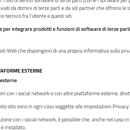
per l'uso di servizi software di terze parti (come i software pe
viati da domini di terze parti e da siti partner che offrono le l
io tecnico fra l'utente e questi siti.
 per integrare prodotti e funzioni di software di terze parti
 siti Web che dispongono di una propria informativa sulla pri
TTAFORME ESTERNE
 esterne
oni con i social network o con altre piattaforme esterne, dire
esto sito sono in ogni caso soggette alle impostazioni Privacy 
azione con i social network, è possibile che, anche nel caso in c
 è installato.