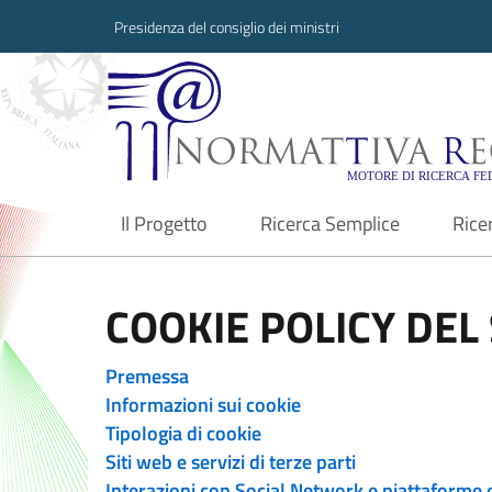
Presidenza del consiglio dei ministri
Normattiva Region
Il Progetto
Ricerca Semplice
Rice
current
COOKIE POLICY DEL 
Premessa
Informazioni sui cookie
Tipologia di cookie
Siti web e servizi di terze parti
Interazioni con Social Network e piattaforme 