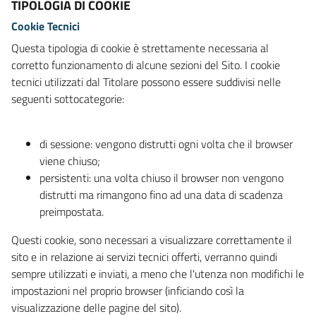
TIPOLOGIA DI COOKIE
Cookie Tecnici
Questa tipologia di cookie è strettamente necessaria al
corretto funzionamento di alcune sezioni del Sito. I cookie
tecnici utilizzati dal Titolare possono essere suddivisi nelle
seguenti sottocategorie:
di sessione: vengono distrutti ogni volta che il browser
viene chiuso;
persistenti: una volta chiuso il browser non vengono
distrutti ma rimangono fino ad una data di scadenza
preimpostata.
Questi cookie, sono necessari a visualizzare correttamente il
sito e in relazione ai servizi tecnici offerti, verranno quindi
sempre utilizzati e inviati, a meno che l'utenza non modifichi le
impostazioni nel proprio browser (inficiando così la
visualizzazione delle pagine del sito).