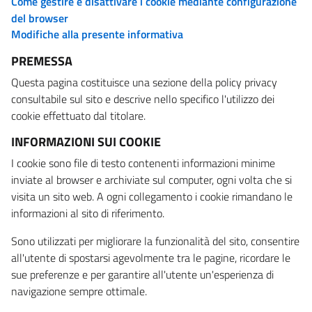
Come gestire e disattivare i cookie mediante configurazione
del browser
Modifiche alla presente informativa
PREMESSA
Questa pagina costituisce una sezione della policy privacy
consultabile sul sito e descrive nello specifico l'utilizzo dei
cookie effettuato dal titolare.
INFORMAZIONI SUI COOKIE
I cookie sono file di testo contenenti informazioni minime
inviate al browser e archiviate sul computer, ogni volta che si
visita un sito web. A ogni collegamento i cookie rimandano le
informazioni al sito di riferimento.
Sono utilizzati per migliorare la funzionalità del sito, consentire
all'utente di spostarsi agevolmente tra le pagine, ricordare le
sue preferenze e per garantire all'utente un'esperienza di
navigazione sempre ottimale.