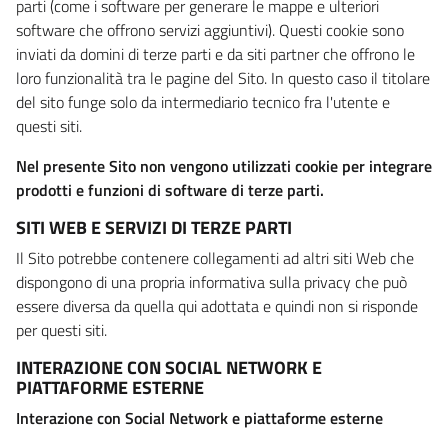
parti (come i software per generare le mappe e ulteriori
software che offrono servizi aggiuntivi). Questi cookie sono
inviati da domini di terze parti e da siti partner che offrono le
loro funzionalità tra le pagine del Sito. In questo caso il titolare
del sito funge solo da intermediario tecnico fra l'utente e
questi siti.
Nel presente Sito non vengono utilizzati cookie per integrare
prodotti e funzioni di software di terze parti.
SITI WEB E SERVIZI DI TERZE PARTI
Il Sito potrebbe contenere collegamenti ad altri siti Web che
dispongono di una propria informativa sulla privacy che può
essere diversa da quella qui adottata e quindi non si risponde
per questi siti.
INTERAZIONE CON SOCIAL NETWORK E
PIATTAFORME ESTERNE
Interazione con Social Network e piattaforme esterne