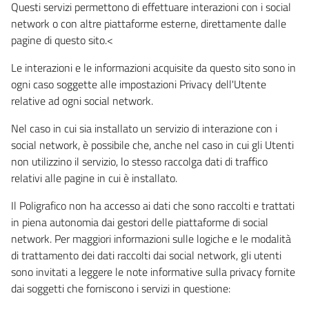
Questi servizi permettono di effettuare interazioni con i social
network o con altre piattaforme esterne, direttamente dalle
pagine di questo sito.<
Le interazioni e le informazioni acquisite da questo sito sono in
ogni caso soggette alle impostazioni Privacy dell'Utente
relative ad ogni social network.
Nel caso in cui sia installato un servizio di interazione con i
social network, è possibile che, anche nel caso in cui gli Utenti
non utilizzino il servizio, lo stesso raccolga dati di traffico
relativi alle pagine in cui è installato.
Il Poligrafico non ha accesso ai dati che sono raccolti e trattati
in piena autonomia dai gestori delle piattaforme di social
network. Per maggiori informazioni sulle logiche e le modalità
di trattamento dei dati raccolti dai social network, gli utenti
sono invitati a leggere le note informative sulla privacy fornite
dai soggetti che forniscono i servizi in questione: