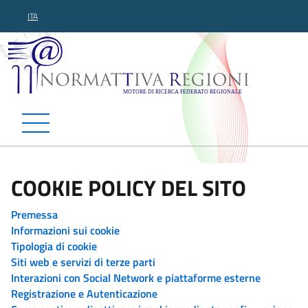
ITA
Normattiva Regioni - Motor
COOKIE POLICY DEL SITO
Premessa
Informazioni sui cookie
Tipologia di cookie
Siti web e servizi di terze parti
Interazioni con Social Network e piattaforme esterne
Registrazione e Autenticazione