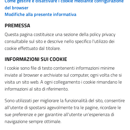
Come gestire e disattivare i cookie mediante configurazione
del browser
Modifiche alla presente informativa
PREMESSA
Questa pagina costituisce una sezione della policy privacy
consultabile sul sito e descrive nello specifico l'utilizzo dei
cookie effettuato dal titolare.
INFORMAZIONI SUI COOKIE
I cookie sono file di testo contenenti informazioni minime
inviate al browser e archiviate sul computer, ogni volta che si
visita un sito web. A ogni collegamento i cookie rimandano le
informazioni al sito di riferimento.
Sono utilizzati per migliorare la funzionalità del sito, consentire
all'utente di spostarsi agevolmente tra le pagine, ricordare le
sue preferenze e per garantire all'utente un'esperienza di
navigazione sempre ottimale.