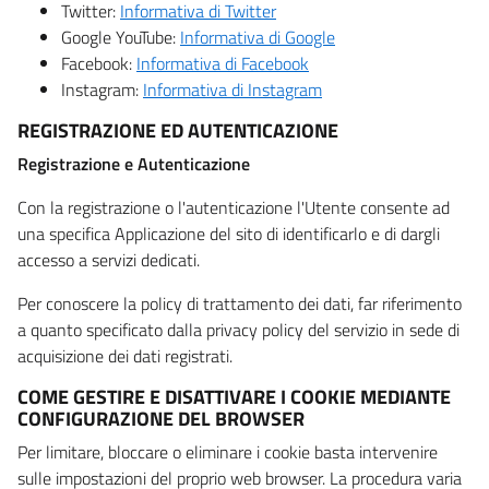
Twitter:
Informativa di Twitter
Google YouTube:
Informativa di Google
Facebook:
Informativa di Facebook
Instagram:
Informativa di Instagram
REGISTRAZIONE ED AUTENTICAZIONE
Registrazione e Autenticazione
Con la registrazione o l'autenticazione l'Utente consente ad
una specifica Applicazione del sito di identificarlo e di dargli
accesso a servizi dedicati.
Per conoscere la policy di trattamento dei dati, far riferimento
a quanto specificato dalla privacy policy del servizio in sede di
acquisizione dei dati registrati.
COME GESTIRE E DISATTIVARE I COOKIE MEDIANTE
CONFIGURAZIONE DEL BROWSER
Per limitare, bloccare o eliminare i cookie basta intervenire
sulle impostazioni del proprio web browser. La procedura varia