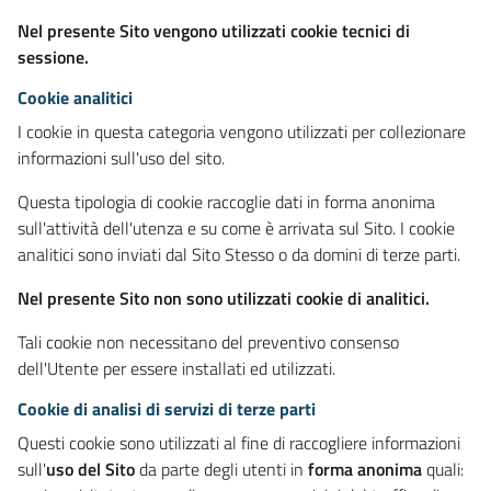
Nel presente Sito vengono utilizzati cookie tecnici di
sessione.
Cookie analitici
I cookie in questa categoria vengono utilizzati per collezionare
informazioni sull'uso del sito.
Questa tipologia di cookie raccoglie dati in forma anonima
sull'attività dell'utenza e su come è arrivata sul Sito. I cookie
analitici sono inviati dal Sito Stesso o da domini di terze parti.
Nel presente Sito non sono utilizzati cookie di analitici.
Tali cookie non necessitano del preventivo consenso
dell'Utente per essere installati ed utilizzati.
Cookie di analisi di servizi di terze parti
Questi cookie sono utilizzati al fine di raccogliere informazioni
sull'
uso del Sito
da parte degli utenti in
forma anonima
quali: