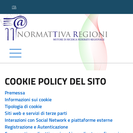
ITA
Normattiva Regioni - Motor
COOKIE POLICY DEL SITO
Premessa
Informazioni sui cookie
Tipologia di cookie
Siti web e servizi di terze parti
Interazioni con Social Network e piattaforme esterne
Registrazione e Autenticazione