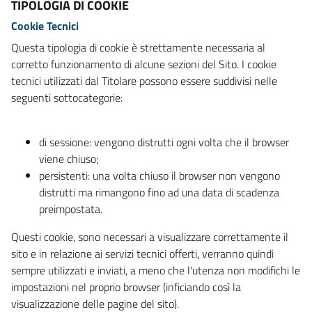
TIPOLOGIA DI COOKIE
Cookie Tecnici
Questa tipologia di cookie è strettamente necessaria al
corretto funzionamento di alcune sezioni del Sito. I cookie
tecnici utilizzati dal Titolare possono essere suddivisi nelle
seguenti sottocategorie:
di sessione: vengono distrutti ogni volta che il browser
viene chiuso;
persistenti: una volta chiuso il browser non vengono
distrutti ma rimangono fino ad una data di scadenza
preimpostata.
Questi cookie, sono necessari a visualizzare correttamente il
sito e in relazione ai servizi tecnici offerti, verranno quindi
sempre utilizzati e inviati, a meno che l'utenza non modifichi le
impostazioni nel proprio browser (inficiando così la
visualizzazione delle pagine del sito).