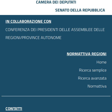
CAMERA DEI DEPUTATI
SENATO DELLA REPUBBLICA
IN COLLABORAZIONE CON
CONFERENZA DEI PRESIDENTI DELLE ASSEMBLEE DELLE
REGIONI/PROVINCE AUTONOME
NORMATTIVA REGIONI
Home
Ricerca semplice
Ricerca avanzata
Normattiva
CONTATTI