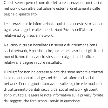
Questi servizi permettono di effettuare interazioni con i social
network o con altre piattaforme esterne, direttamente dalle
pagine di questo sito.<
Le interazioni e le informazioni acquisite da questo sito sono in
ogni caso soggette alle impostazioni Privacy dell'Utente
relative ad ogni social network.
Nel caso in cui sia installato un servizio di interazione con i
social network, è possibile che, anche nel caso in cui gli Utenti
non utilizzino il servizio, lo stesso raccolga dati di traffico
relativi alle pagine in cui è installato.
Il Poligrafico non ha accesso ai dati che sono raccolti e trattati
in piena autonomia dai gestori delle piattaforme di social
network. Per maggiori informazioni sulle logiche e le modalità
di trattamento dei dati raccolti dai social network, gli utenti
sono invitati a leggere le note informative sulla privacy fornite
dai soggetti che forniscono i servizi in questione: