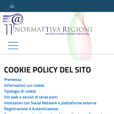
ITA
Normattiva Regioni - Motor
COOKIE POLICY DEL SITO
Premessa
Informazioni sui cookie
Tipologia di cookie
Siti web e servizi di terze parti
Interazioni con Social Network e piattaforme esterne
Registrazione e Autenticazione