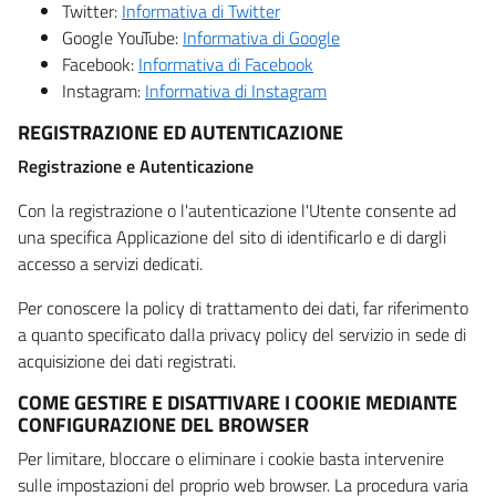
Twitter:
Informativa di Twitter
Google YouTube:
Informativa di Google
Facebook:
Informativa di Facebook
Instagram:
Informativa di Instagram
REGISTRAZIONE ED AUTENTICAZIONE
Registrazione e Autenticazione
Con la registrazione o l'autenticazione l'Utente consente ad
una specifica Applicazione del sito di identificarlo e di dargli
accesso a servizi dedicati.
Per conoscere la policy di trattamento dei dati, far riferimento
a quanto specificato dalla privacy policy del servizio in sede di
acquisizione dei dati registrati.
COME GESTIRE E DISATTIVARE I COOKIE MEDIANTE
CONFIGURAZIONE DEL BROWSER
Per limitare, bloccare o eliminare i cookie basta intervenire
sulle impostazioni del proprio web browser. La procedura varia