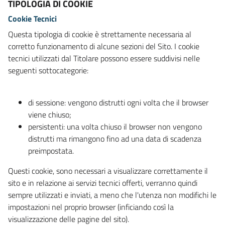
TIPOLOGIA DI COOKIE
Cookie Tecnici
Questa tipologia di cookie è strettamente necessaria al
corretto funzionamento di alcune sezioni del Sito. I cookie
tecnici utilizzati dal Titolare possono essere suddivisi nelle
seguenti sottocategorie:
di sessione: vengono distrutti ogni volta che il browser
viene chiuso;
persistenti: una volta chiuso il browser non vengono
distrutti ma rimangono fino ad una data di scadenza
preimpostata.
Questi cookie, sono necessari a visualizzare correttamente il
sito e in relazione ai servizi tecnici offerti, verranno quindi
sempre utilizzati e inviati, a meno che l'utenza non modifichi le
impostazioni nel proprio browser (inficiando così la
visualizzazione delle pagine del sito).