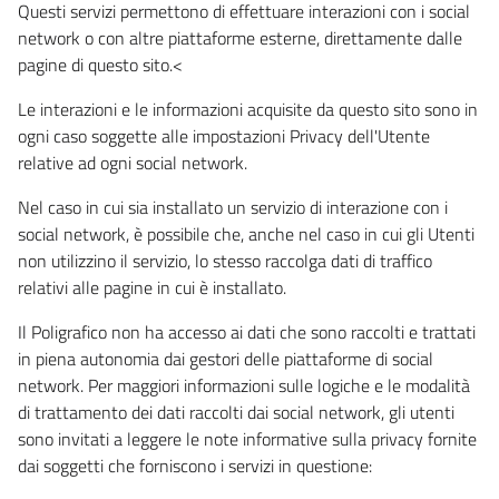
Questi servizi permettono di effettuare interazioni con i social
network o con altre piattaforme esterne, direttamente dalle
pagine di questo sito.<
Le interazioni e le informazioni acquisite da questo sito sono in
ogni caso soggette alle impostazioni Privacy dell'Utente
relative ad ogni social network.
Nel caso in cui sia installato un servizio di interazione con i
social network, è possibile che, anche nel caso in cui gli Utenti
non utilizzino il servizio, lo stesso raccolga dati di traffico
relativi alle pagine in cui è installato.
Il Poligrafico non ha accesso ai dati che sono raccolti e trattati
in piena autonomia dai gestori delle piattaforme di social
network. Per maggiori informazioni sulle logiche e le modalità
di trattamento dei dati raccolti dai social network, gli utenti
sono invitati a leggere le note informative sulla privacy fornite
dai soggetti che forniscono i servizi in questione: