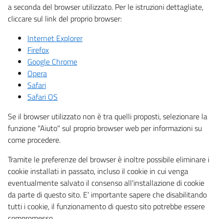
a seconda del browser utilizzato. Per le istruzioni dettagliate,
cliccare sul link del proprio browser:
Internet Explorer
Firefox
Google Chrome
Opera
Safari
Safari OS
Se il browser utilizzato non è tra quelli proposti, selezionare la
funzione "Aiuto" sul proprio browser web per informazioni su
come procedere.
Tramite le preferenze del browser è inoltre possibile eliminare i
cookie installati in passato, incluso il cookie in cui venga
eventualmente salvato il consenso all'installazione di cookie
da parte di questo sito. E' importante sapere che disabilitando
tutti i cookie, il funzionamento di questo sito potrebbe essere
compromesso.