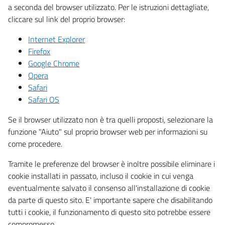
a seconda del browser utilizzato. Per le istruzioni dettagliate,
cliccare sul link del proprio browser:
Internet Explorer
Firefox
Google Chrome
Opera
Safari
Safari OS
Se il browser utilizzato non è tra quelli proposti, selezionare la
funzione "Aiuto" sul proprio browser web per informazioni su
come procedere.
Tramite le preferenze del browser è inoltre possibile eliminare i
cookie installati in passato, incluso il cookie in cui venga
eventualmente salvato il consenso all'installazione di cookie
da parte di questo sito. E' importante sapere che disabilitando
tutti i cookie, il funzionamento di questo sito potrebbe essere
compromesso.