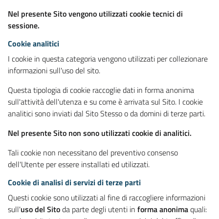
Nel presente Sito vengono utilizzati cookie tecnici di
sessione.
Cookie analitici
I cookie in questa categoria vengono utilizzati per collezionare
informazioni sull'uso del sito.
Questa tipologia di cookie raccoglie dati in forma anonima
sull'attività dell'utenza e su come è arrivata sul Sito. I cookie
analitici sono inviati dal Sito Stesso o da domini di terze parti.
Nel presente Sito non sono utilizzati cookie di analitici.
Tali cookie non necessitano del preventivo consenso
dell'Utente per essere installati ed utilizzati.
Cookie di analisi di servizi di terze parti
Questi cookie sono utilizzati al fine di raccogliere informazioni
sull'
uso del Sito
da parte degli utenti in
forma anonima
quali: