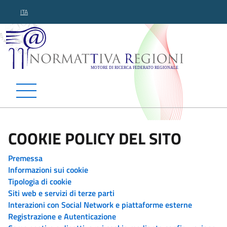
ITA
Normattiva Regioni - Motor
COOKIE POLICY DEL SITO
Premessa
Informazioni sui cookie
Tipologia di cookie
Siti web e servizi di terze parti
Interazioni con Social Network e piattaforme esterne
Registrazione e Autenticazione