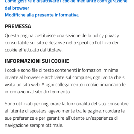
Come gestire e disattivare i cookie mediante configurazione
del browser
Modifiche alla presente informativa
PREMESSA
Questa pagina costituisce una sezione della policy privacy
consultabile sul sito e descrive nello specifico l'utilizzo dei
cookie effettuato dal titolare.
INFORMAZIONI SUI COOKIE
I cookie sono file di testo contenenti informazioni minime
inviate al browser e archiviate sul computer, ogni volta che si
visita un sito web. A ogni collegamento i cookie rimandano le
informazioni al sito di riferimento.
Sono utilizzati per migliorare la funzionalità del sito, consentire
all'utente di spostarsi agevolmente tra le pagine, ricordare le
sue preferenze e per garantire all'utente un'esperienza di
navigazione sempre ottimale.