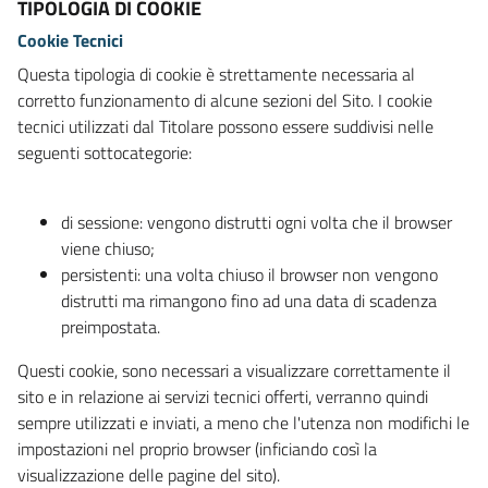
TIPOLOGIA DI COOKIE
Cookie Tecnici
Questa tipologia di cookie è strettamente necessaria al
corretto funzionamento di alcune sezioni del Sito. I cookie
tecnici utilizzati dal Titolare possono essere suddivisi nelle
seguenti sottocategorie:
di sessione: vengono distrutti ogni volta che il browser
viene chiuso;
persistenti: una volta chiuso il browser non vengono
distrutti ma rimangono fino ad una data di scadenza
preimpostata.
Questi cookie, sono necessari a visualizzare correttamente il
sito e in relazione ai servizi tecnici offerti, verranno quindi
sempre utilizzati e inviati, a meno che l'utenza non modifichi le
impostazioni nel proprio browser (inficiando così la
visualizzazione delle pagine del sito).