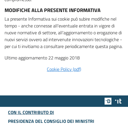
MODIFICHE ALLA PRESENTE INFORMATIVA
La presente Informativa sui cookie può subire modifiche nel
tempo - anche connesse all'eventuale entrata in vigore di
nuove normative di settore, all'aggiornamento o erogazione di
nuovi servizi ovvero ad intervenute innovazioni tecnologiche -
per cui ti invitiamo a consultare periodicamente questa pagina.
Ultimo aggiornamento 22 maggio 2018
Cookie Policy (pdf)
Team Dig
Des
CON IL CONTRIBUTO DI
PRESIDENZA DEL CONSIGLIO DEI MINISTRI