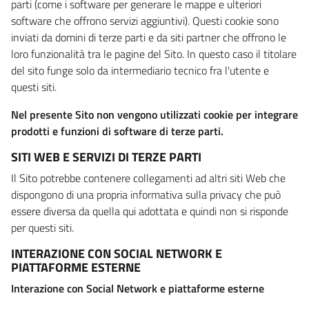
parti (come i software per generare le mappe e ulteriori
software che offrono servizi aggiuntivi). Questi cookie sono
inviati da domini di terze parti e da siti partner che offrono le
loro funzionalità tra le pagine del Sito. In questo caso il titolare
del sito funge solo da intermediario tecnico fra l'utente e
questi siti.
Nel presente Sito non vengono utilizzati cookie per integrare
prodotti e funzioni di software di terze parti.
SITI WEB E SERVIZI DI TERZE PARTI
Il Sito potrebbe contenere collegamenti ad altri siti Web che
dispongono di una propria informativa sulla privacy che può
essere diversa da quella qui adottata e quindi non si risponde
per questi siti.
INTERAZIONE CON SOCIAL NETWORK E
PIATTAFORME ESTERNE
Interazione con Social Network e piattaforme esterne