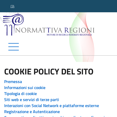
ITA
Normattiva Regioni - Motor
COOKIE POLICY DEL SITO
Premessa
Informazioni sui cookie
Tipologia di cookie
Siti web e servizi di terze parti
Interazioni con Social Network e piattaforme esterne
Registrazione e Autenticazione