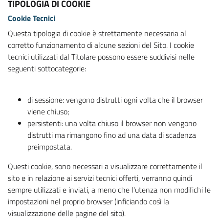
TIPOLOGIA DI COOKIE
Cookie Tecnici
Questa tipologia di cookie è strettamente necessaria al
corretto funzionamento di alcune sezioni del Sito. I cookie
tecnici utilizzati dal Titolare possono essere suddivisi nelle
seguenti sottocategorie:
di sessione: vengono distrutti ogni volta che il browser
viene chiuso;
persistenti: una volta chiuso il browser non vengono
distrutti ma rimangono fino ad una data di scadenza
preimpostata.
Questi cookie, sono necessari a visualizzare correttamente il
sito e in relazione ai servizi tecnici offerti, verranno quindi
sempre utilizzati e inviati, a meno che l'utenza non modifichi le
impostazioni nel proprio browser (inficiando così la
visualizzazione delle pagine del sito).