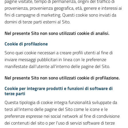
pagine visitate, tempo di permanenza, origini del traffico di
provenienza, provenienza geografica, età, genere e interessi ai
fini di campagne di marketing. Questi cookie sono inviati da
domini di terze parti esterni al Sito.
Nel presente Sito non sono utilizzati cookie di analisi.
Cookie di profilazione
Sono quei cookie necessari a creare profili utenti al fine di
inviare messaggi pubblicitari in linea con le preferenze
manifestate dall'utente all'interno delle pagine del Sito.
Nel presente Sito non sono utilizzati cookie di profilazione.
Cookie per integrare prodotti e funzioni di software di
terze parti
Questa tipologia di cookie integra funzionalità sviluppate da
terzi all'interno delle pagine del Sito come le icone e le
preferenze espresse nei social network al fine di condivisione
dei contenuti del sito o per l'uso di servizi software di terze