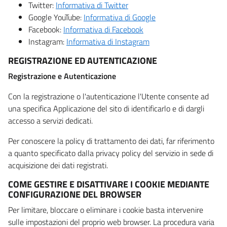
Twitter:
Informativa di Twitter
Google YouTube:
Informativa di Google
Facebook:
Informativa di Facebook
Instagram:
Informativa di Instagram
REGISTRAZIONE ED AUTENTICAZIONE
Registrazione e Autenticazione
Con la registrazione o l'autenticazione l'Utente consente ad
una specifica Applicazione del sito di identificarlo e di dargli
accesso a servizi dedicati.
Per conoscere la policy di trattamento dei dati, far riferimento
a quanto specificato dalla privacy policy del servizio in sede di
acquisizione dei dati registrati.
COME GESTIRE E DISATTIVARE I COOKIE MEDIANTE
CONFIGURAZIONE DEL BROWSER
Per limitare, bloccare o eliminare i cookie basta intervenire
sulle impostazioni del proprio web browser. La procedura varia