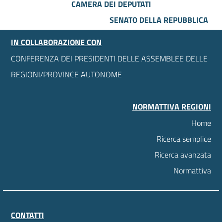
CAMERA DEI DEPUTATI
SENATO DELLA REPUBBLICA
IN COLLABORAZIONE CON
CONFERENZA DEI PRESIDENTI DELLE ASSEMBLEE DELLE
REGIONI/PROVINCE AUTONOME
NORMATTIVA REGIONI
Home
Ricerca semplice
Ricerca avanzata
Normattiva
CONTATTI