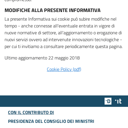
MODIFICHE ALLA PRESENTE INFORMATIVA
La presente Informativa sui cookie può subire modifiche nel
tempo - anche connesse all'eventuale entrata in vigore di
nuove normative di settore, all'aggiornamento o erogazione di
nuovi servizi ovvero ad intervenute innovazioni tecnologiche -
per cui ti invitiamo a consultare periodicamente questa pagina.
Ultimo aggiornamento 22 maggio 2018
Cookie Policy (pdf)
Team Dig
Des
CON IL CONTRIBUTO DI
PRESIDENZA DEL CONSIGLIO DEI MINISTRI