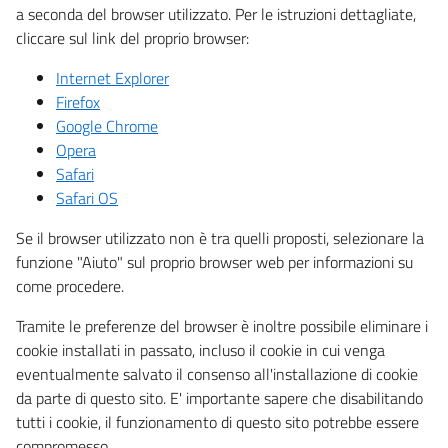
a seconda del browser utilizzato. Per le istruzioni dettagliate,
cliccare sul link del proprio browser:
Internet Explorer
Firefox
Google Chrome
Opera
Safari
Safari OS
Se il browser utilizzato non è tra quelli proposti, selezionare la
funzione "Aiuto" sul proprio browser web per informazioni su
come procedere.
Tramite le preferenze del browser è inoltre possibile eliminare i
cookie installati in passato, incluso il cookie in cui venga
eventualmente salvato il consenso all'installazione di cookie
da parte di questo sito. E' importante sapere che disabilitando
tutti i cookie, il funzionamento di questo sito potrebbe essere
compromesso.