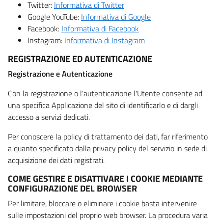
Twitter:
Informativa di Twitter
Google YouTube:
Informativa di Google
Facebook:
Informativa di Facebook
Instagram:
Informativa di Instagram
REGISTRAZIONE ED AUTENTICAZIONE
Registrazione e Autenticazione
Con la registrazione o l'autenticazione l'Utente consente ad
una specifica Applicazione del sito di identificarlo e di dargli
accesso a servizi dedicati.
Per conoscere la policy di trattamento dei dati, far riferimento
a quanto specificato dalla privacy policy del servizio in sede di
acquisizione dei dati registrati.
COME GESTIRE E DISATTIVARE I COOKIE MEDIANTE
CONFIGURAZIONE DEL BROWSER
Per limitare, bloccare o eliminare i cookie basta intervenire
sulle impostazioni del proprio web browser. La procedura varia