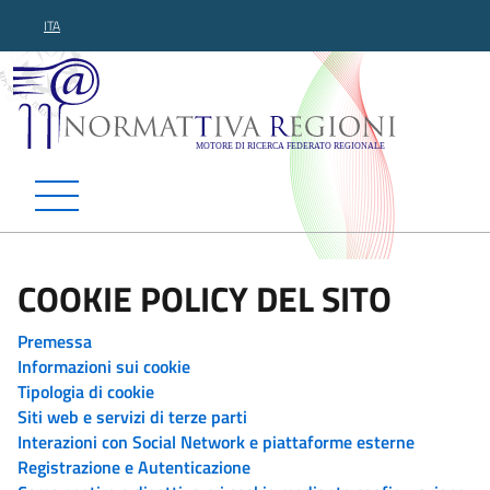
ITA
Normattiva Regioni - Motor
COOKIE POLICY DEL SITO
Premessa
Informazioni sui cookie
Tipologia di cookie
Siti web e servizi di terze parti
Interazioni con Social Network e piattaforme esterne
Registrazione e Autenticazione