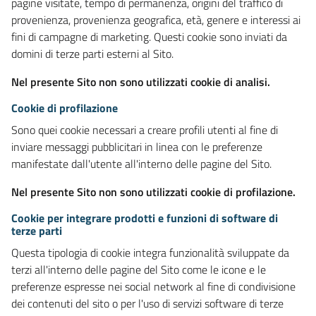
pagine visitate, tempo di permanenza, origini del traffico di
provenienza, provenienza geografica, età, genere e interessi ai
fini di campagne di marketing. Questi cookie sono inviati da
domini di terze parti esterni al Sito.
Nel presente Sito non sono utilizzati cookie di analisi.
Cookie di profilazione
Sono quei cookie necessari a creare profili utenti al fine di
inviare messaggi pubblicitari in linea con le preferenze
manifestate dall'utente all'interno delle pagine del Sito.
Nel presente Sito non sono utilizzati cookie di profilazione.
Cookie per integrare prodotti e funzioni di software di
terze parti
Questa tipologia di cookie integra funzionalità sviluppate da
terzi all'interno delle pagine del Sito come le icone e le
preferenze espresse nei social network al fine di condivisione
dei contenuti del sito o per l'uso di servizi software di terze