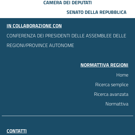
CAMERA DEI DEPUTATI
SENATO DELLA REPUBBLICA
IN COLLABORAZIONE CON
CONFERENZA DEI PRESIDENTI DELLE ASSEMBLEE DELLE
REGIONI/PROVINCE AUTONOME
NORMATTIVA REGIONI
Home
Ricerca semplice
Ricerca avanzata
Normattiva
CONTATTI